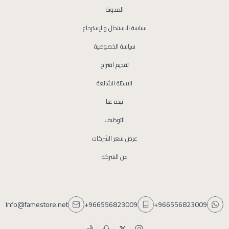
المدونة
سياسة الاستبدال والإسترجاع
سياسة الخصوصية
تقديم اقتراح
الاسئلة الشائعة
نبذه عنا
التوظيف
عرض سعر الشركات
عن الشركة
Info@famestore.net
+966556823009
+966556823009