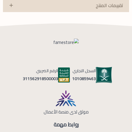
تقييمات المنتج
السجل التجاري
الرقم الضريبي
1010859463
311562918500003
موثق لدى منصة الأعمال
روابط مهمة