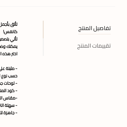
تألق بأجم
تفاصيل المنتج
كانفس!
تأتي بتصميم
تقييمات المنتج
يمكنك وضعه
اختر هذه ا
- مثبتة على ا
حسب نوع الا
- لوحات جد
- كود المنتج : 34
-مقاس الل
- سهلة الت
- جاهزة لل