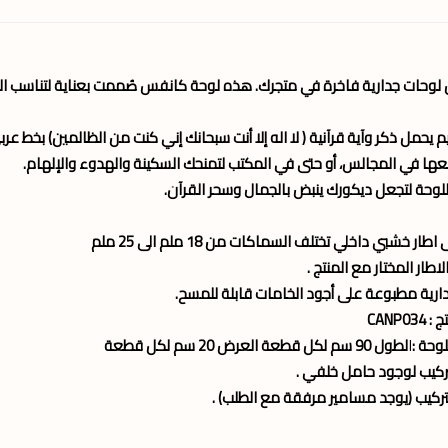
ل
لوحات جدارية
فاخرة في متجرك. هذه
لوحة كانفس
صُممت بعناية لتناسب ال
 يحمل ذكر وآية قرآنية ( لا اله إلا أنت سبحانك إني كنت من الظالمين) بخط عربي
ا في المجالس، أو حتى في المكتب لتمنحك السكينة والهدوء والإلهام.
للوحة لتجعل ديكورك ينبض بالجمال وسحر القرآن.
طار خشبي داخلي تختلف السماكات من 18 ملم الى 25 ملم
طار المختار مع المنتج .
ارية مطبوعة على أجود الخامات قابلة للمسح.
CANP0
وحة :
ا
لطول 90 سم لكل قطعة العرض 20 سم لكل قطعة
ركيب لوجود حامل خلفي .
تركيب (يوجد مسامير مرفقة مع الطلب) .