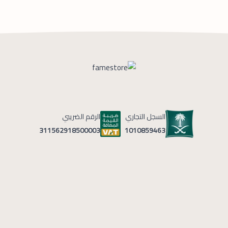
السجل التجاري
الرقم الضريبي
1010859463
311562918500003