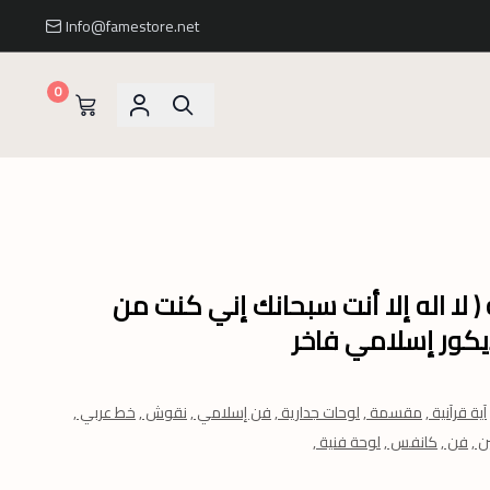
Info@famestore.net
0
 لا اله إلا أنت سبحانك إني كنت من
ديكور إسلامي فاخر
آية قرآنية ,
مقسمة ,
لوحات جدارية ,
فن إسلامي ,
نقوش ,
خط عربي ,
ن ,
فن ,
كانفس ,
لوحة فنية ,