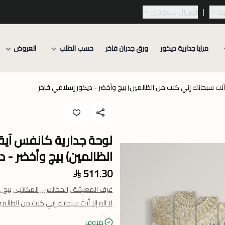
ية
|
ريال سعودي
مرايا جدارية ديكور
ورق جدران فاخر
حسب الطلب
العروض
لا أنت سبحانك إني كنت من الظالمين) بيج وأخضر - ديكور إسلامي فاخر
لوحة جدارية كانفس آية (
الظالمين) بيج وأخضر - 
511.30
غرف المعيشة ,
المجالس ,
المكاتب ,
بيج ,
لا اله إلا أنت سبحانك إني كنت من الظالمي
متوفر