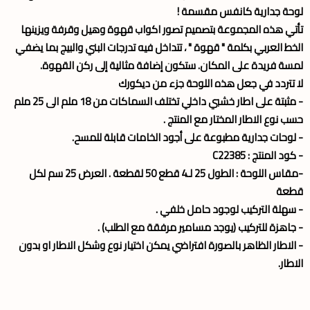
لوحة جدارية كانفس مقسمة !
تأتي هذه المجموعة بتصميم تصور اكواب قهوة وهيل وقرفة ويزينها
الخط العربي بكلمة " قهوة " ، تتداخل فيه تدرجات البني والبيج بما يضفي
لمسة فريدة على المكان. ستكون إضافة مثالية إلى ركن القهوة.
لا تتردد في جعل هذه اللوحة جزء من ديكورك
- مثبتة على اطار خشبي داخلي تختلف السماكات من 18 ملم الى 25 ملم
حسب نوع الاطار المختار مع المنتج .
- لوحات جدارية مطبوعة على أجود الخامات قابلة للمسح.
- كود المنتج : C22385
-مقاس اللوحة :
الطول 25 لـ4 قطع 50 لقطعة . العرض 25 سم لكل
قطعة
- سهلة التركيب لوجود حامل خلفي .
- جاهزة للتركيب (يوجد مسامير مرفقة مع الطلب) .
- الاطار الظاهر بالصورة افتراضي يمكن اختيار نوع وشكل الاطار او بدون
الاطار.