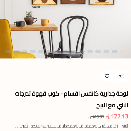
لوحة جدارية كانفس اقسام - كوب قهوة تدرجات
البني مع البيج
127.13
149.57
البني ,
زخارف ,
فن ,
لوحة فنية ,
لوحة جدارية ,
اهلا وسهلا بكم ,
نقوش ,