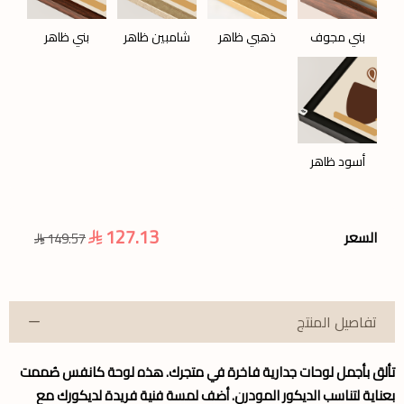
بني مجوف
ذهبي ظاهر
شامبين ظاهر
بني ظاهر
أسود ظاهر
127.13
السعر
149.57
تفاصيل المنتج
تألق بأجمل
لوحات جدارية
فاخرة في متجرك. هذه
لوحة كانفس
صُممت
بعناية لتناسب الديكور المودرن. أضف لمسة فنية فريدة لديكورك مع