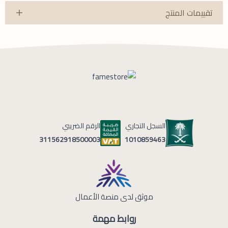
تقييمات المنتج
السجل التجاري
الرقم الضريبي
1010859463
311562918500003
موثق لدى منصة الأعمال
روابط مهمة