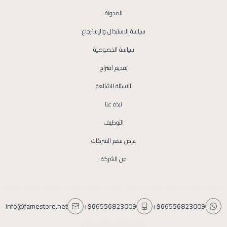
المدونة
سياسة الاستبدال والإسترجاع
سياسة الخصوصية
تقديم اقتراح
الاسئلة الشائعة
نبذه عنا
التوظيف
عرض سعر الشركات
عن الشركة
Info@famestore.net
+966556823009
+966556823009