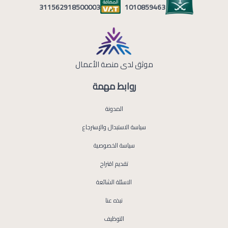
1010859463
311562918500003
موثق لدى منصة الأعمال
روابط مهمة
المدونة
سياسة الاستبدال والإسترجاع
سياسة الخصوصية
تقديم اقتراح
الاسئلة الشائعة
نبذه عنا
التوظيف