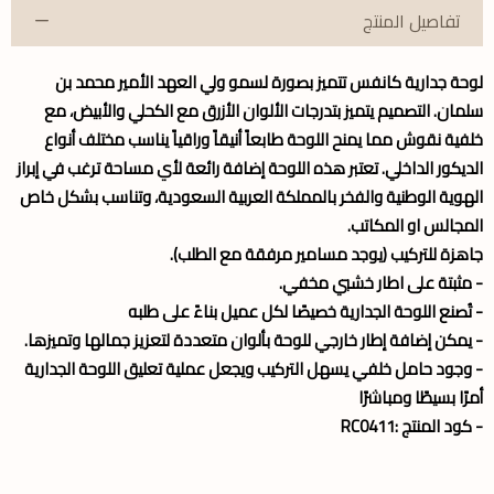
تفاصيل المنتج
لوحة جدارية كانفس تتميز بصورة لسمو ولي العهد الأمير محمد بن
سلمان. التصميم يتميز بتدرجات الألوان الأزرق مع الكحلي والأبيض، مع
خلفية نقوش مما يمنح اللوحة طابعاً أنيقاً وراقياً يناسب مختلف أنواع
الديكور الداخلي. تعتبر هذه اللوحة إضافة رائعة لأي مساحة ترغب في إبراز
الهوية الوطنية والفخر بالمملكة العربية السعودية، وتناسب بشكل خاص
المجالس او المكاتب.
جاهزة للتركيب (يوجد مسامير مرفقة مع الطلب).
- مثبتة على اطار خشبي مخفي.
- تُصنع اللوحة الجدارية خصيصًا لكل عميل بناءً على طلبه
- يمكن إضافة إطار خارجي للوحة بألوان متعددة لتعزيز جمالها وتميزها.
- وجود حامل خلفي يسهل التركيب ويجعل عملية تعليق اللوحة الجدارية
أمرًا بسيطًا ومباشرًا
- كود المنتج :RC0411