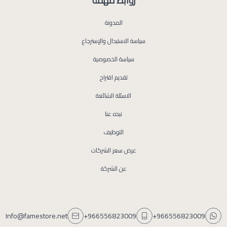
روابط مهمة
المدونة
سياسة الاستبدال والإسترجاع
سياسة الخصوصية
تقديم اقتراح
الاسئلة الشائعة
نبذه عنا
التوظيف
عرض سعر الشركات
عن الشركة
Info@famestore.net
+966556823009
+966556823009