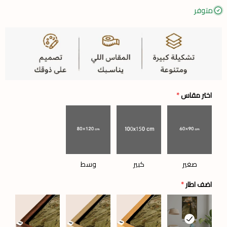
متوفر
اختر مقاس
*
صغير
كبير
وسط
اضف اطار
*