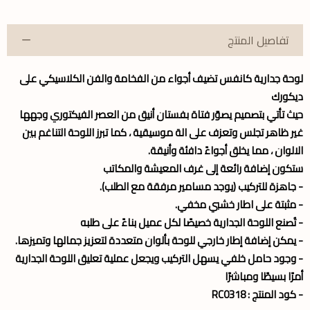
تفاصيل المنتج
لوحة جدارية كانفس تضيف أجواء من الفخامة والفن الكلاسيكي على
ديكورك
حيث تأتي بتصميم يصوّر فتاة بفستان أنيق من العصر الفيكتوري وجهها
غير ظاهر تجلس وتعزف على الة موسيقية ، كما تبرز اللوحة التناغم بين
الالوان ، مما يخلق أجواءً دافئة وأنيقة.
ستكون إضافة رائعة إلى غرف المعيشة والمكاتب
- جاهزة للتركيب (يوجد مسامير مرفقة مع الطلب).
- مثبتة على اطار خشبي مخفي.
- تُصنع اللوحة الجدارية خصيصًا لكل عميل بناءً على طلبه
- يمكن إضافة إطار خارجي للوحة بألوان متعددة لتعزيز جمالها وتميزها.
- وجود حامل خلفي يسهل التركيب ويجعل عملية تعليق اللوحة الجدارية
أمرًا بسيطًا ومباشرًا
- كود المنتج : RC0318