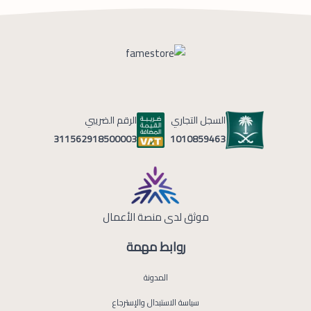
السجل التجاري
الرقم الضريبي
1010859463
311562918500003
موثق لدى منصة الأعمال
روابط مهمة
المدونة
سياسة الاستبدال والإسترجاع