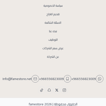
سياسة الخصوصية
تقديم اقتراح
الاسئلة الشائعة
نبذه عنا
التوظيف
عرض سعر الشركات
عن الشركة
Info@famestore.net
+966556823009
+966556823009
الحقوق محفوظة | 2026
famestore