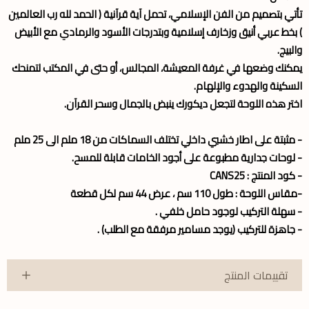
تأتي بتصميم من الفن الإسلامي، تحمل آية قرآنية ( الحمد لله رب العالمين
) بخط عربي أنيق وزخارف إسلامية وبتدرجات الأسود والرمادي مع الأبيض
والبيج.
يمكنك وضعها في غرفة المعيشة، المجالس، أو حتى في المكتب لتمنحك
السكينة والهدوء والإلهام.
اختر هذه اللوحة لتجعل ديكورك ينبض بالجمال وسحر القرآن.
- مثبتة على اطار خشبي داخلي تختلف السماكات من 18 ملم الى 25 ملم
- لوحات جدارية مطبوعة على أجود الخامات قابلة للمسح.
- كود المنتج : CANS25
-مقاس اللوحة : طول 110 سم ، عرض 44 سم لكل قطعة
- سهلة التركيب لوجود حامل خلفي .
- جاهزة للتركيب (يوجد مسامير مرفقة مع الطلب) .
تقييمات المنتج