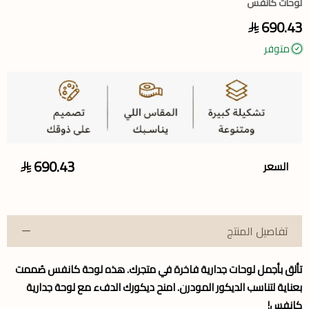
لوحات كانفس
690.43
متوفر
690.43
السعر
تفاصيل المنتج
تألق بأجمل
لوحات جدارية
فاخرة في متجرك. هذه
لوحة كانفس
صُممت
بعناية لتناسب الديكور المودرن. امنح ديكورك الدفء مع لوحة جدارية
كانفس!