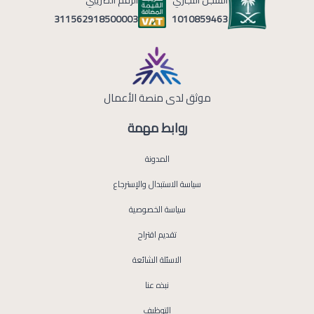
الرقم الضريبي
1010859463
311562918500003
موثق لدى منصة الأعمال
روابط مهمة
المدونة
سياسة الاستبدال والإسترجاع
سياسة الخصوصية
تقديم اقتراح
الاسئلة الشائعة
نبذه عنا
التوظيف