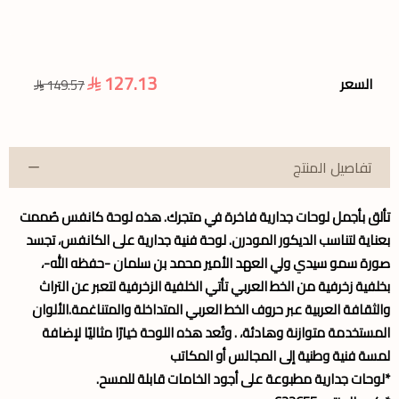
127.13
السعر
149.57
تفاصيل المنتج
تألق بأجمل
لوحات جدارية
فاخرة في متجرك. هذه
لوحة كانفس
صُممت
بعناية لتناسب الديكور المودرن. لوحة فنية جدارية على الكانفس، تجسد
صورة سمو سيدي ولي العهد الأمير محمد بن سلمان -حفظه الله-،
بخلفية زخرفية من الخط العربي تأتي الخلفية الزخرفية لتعبر عن التراث
والثقافة العربية عبر حروف الخط العربي المتداخلة والمتناغمة.الألوان
المستخدمة متوازنة وهادئة، . وتُعد هذه اللوحة خيارًا مثاليًا لإضافة
لمسة فنية وطنية إلى المجالس أو المكاتب
*لوحات جدارية مطبوعة على أجود الخامات قابلة للمسح.