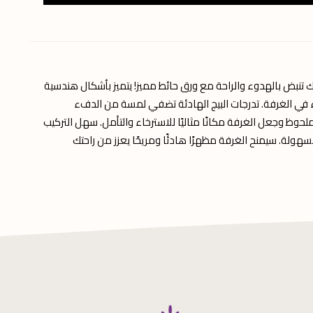
ك تنبض بالهدوء والراحة مع ورق حائط مميز! يتميز بأشكال هندسية
اء في الغرفة. تدرجات البيج الهادئة تضفي لمسة من الدفء
حوظ وجعل الغرفة مكانًا مثاليًا للاسترخاء والتأمل. سهل التركيب
بسهولة. سيمنح الغرفة مظهرًا هادئًا ومريحًا يعزز من راحتك