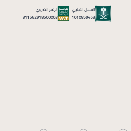
السجل التجاري
الرقم الضريبي
1010859463
311562918500003