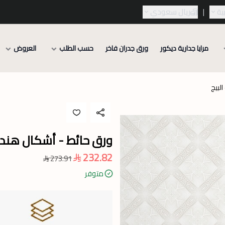
ية
|
ريال سعودي
مرايا جدارية ديكور
ورق جدران فاخر
حسب الطلب
العروض
لبيج
ورق حائط - أشكال هندس
232.82
273.91
متوفر