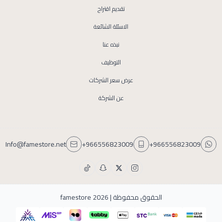
تقديم اقتراح
الاسئلة الشائعة
نبذه عنا
التوظيف
عرض سعر الشركات
عن الشركة
Info@famestore.net
+966556823009
+966556823009
الحقوق محفوظة | 2026
famestore