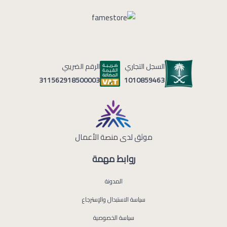
السجل التجاري
الرقم الضريبي
1010859463
311562918500003
موثق لدى منصة الأعمال
روابط مهمة
المدونة
سياسة الاستبدال والإسترجاع
سياسة الخصوصية