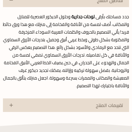
تفاصيل المنتج
جدد مساحتك بأرقى
لوحات جدارية
وحلول الديكور العصرية للمنازل
والمكاتب. أضف لمسة من الأناقة والفخامة إلى منزلك مع هذا ورق حائط
فريد! يأتي التصميم بالحروف والكلمات العربية السوداء المزخرفة
والمكتوبة بشكل طولي وبخط عربي أنيق وجميل، بتدرجات الأزرق السماوي
التي تتحد مع الرمادي والأسود بشكل رائع. هذا التصميم يعكس الرقي
والأناقة في كل تفاصيله. تدرجات الأزرق السماوي تضفي لمسة من
الجمال والهدوء على الجدران، في حين يضيف الخط العربي الأنيق الفخامة
والروحانية. بفضل سهولة تركيبه وإزالته، يمكنك تجديد ديكور غرف
المعيشة والمكاتب والممرات بسرعة وسهولة. اجعل منزلك يتألق بالجمال
والأناقة باختيارك لهذا التصميم.
تقييمات المنتج