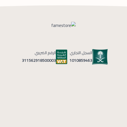
السجل التجاري
الرقم الضريبي
1010859463
311562918500003