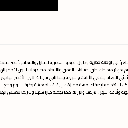
ك بأرقى
لوحات جدارية
وحلول الديكور العصرية للمنازل والمكاتب. أحضر لمسة م
م بدوائر متداخلة تخلق إحساسًا بالعمق والأبعاد، مع تدرجات اللون الأخضر اله
ير ثلاثي الأبعاد ليضفي الأناقة والحيوية بينما تأتي تدرجات اللون الأخضر ال
كن استخدامه لإضفاء لمسة مميزة على غرف المعيشة وغرف النوم وحتى المك
حيوية وأناقة. سهل التركيب والإزالة، مما يجعله خيارًا سهلًا وسريعًا لتعكس ا