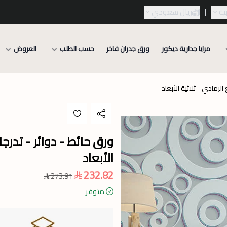
ية
|
ريال سعودي
مرايا جدارية ديكور
ورق جدران فاخر
حسب الطلب
العروض
لرمادي - ثلاثية الأبعاد
ورق حائط - دوائر - تدرج
الأبعاد
232.82
273.91
متوفر