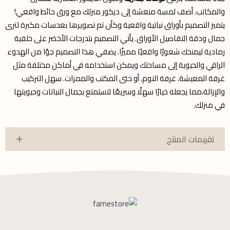
والمكاتب. أضف لمسة منعشة إلى ديكور منزلك مع ورق حائط واقعي!
يتميز التصميم بأوراق نباتية واقعية وكأن تم تصويرها بعدسات مكبرة لترى
جمال ودقة التفاصيل الأوراق. يأتي التصميم بتدرجات الأخضر على خلفية
رمادية ليمنحك شعورًا واقعيًا مميزًا. يضفي هذا التصميم جوًا من الهدوء
الراقي والحيوية إلى مساحتك ويمكن استخدامه في أماكن مختلفة مثل
غرفة المعيشة، غرفة النوم، أو حتى المكتب والممرات. سهل التركيب
والإزالة،مما يجعله خيارًا سهلًا وسريعًا لتستمتع بجمال النباتات وحيويتها
في منزلك.
تقييمات المنتج