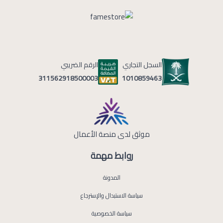
السجل التجاري
الرقم الضريبي
1010859463
311562918500003
موثق لدى منصة الأعمال
روابط مهمة
المدونة
سياسة الاستبدال والإسترجاع
سياسة الخصوصية