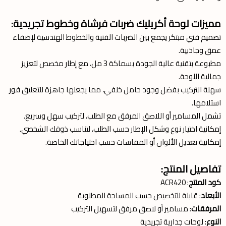
مميزات لوحة أكريليك ضربات فرشاة وخطوط تجريدية:
تصميم فني مبتكر يجمع بين الضربات الفنية والخطوط الهندسية لإضفاء
عمق وجاذبية.
مطبوعة بتقنية عالية الجودة بسماكة 3 مل، مع إطار مخصص لتعزيز
جمالية اللوحة.
سهلة التركيب بفضل وجود حامل خلفي، مما يجعلها جاهزة للتعليق فور
استلامها.
تشمل المسامير أو اللاصق المرفق مع الطلب، لتركيب سهل وسريع.
إمكانية اختيار نوع وشكل الإطار حسب الطلب، لتناسب ذوقك الشخصي.
إمكانية تعديل الألوان أو المقاسات حسب احتياجاتك الخاصة.
تفاصيل المنتج:
كود المنتج
: ACR420
الأبعاد
: قابلة للتخصيص حسب المساحة المطلوبة
المرفقات
: مسامير أو لاصق مرفق لتسهيل التركيب
النوع
: لوحات جدارية تجريدية