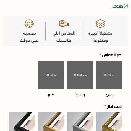
متوفر
اختر المقاس
*
صغير
وسط
كبير
اضف اطار
*