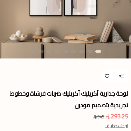
لوحة جدارية أكريليك أكريليك ضربات فرشاة وخطوط
تجريدية بتصميم مودرن
293.25
345
لوحات جدارية ,