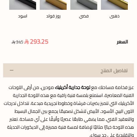
ذهبي
فضي
روز قولد
اسود
293.25
السعر
345
تفاصيل المنتج
عزز فخامة مساحتك مع
لوحة جدارية أكريليك
مودرن، من أرقى اللوحات
الفنية المعاصرة. استمتع بلمسة فنية راقية مع هذه اللوحة الجدارية
الأكريليك التي تتميز بضربات فرشاة وخطوط تجريدية مبدعة. تتداخل تدرجات
اللون البيج، الأسود، الأبيض لتشكل تصميمًا يجمع بين الجمال البسيط
والتعقيد الفني، مما يضفي طابعًا عصريًا وأنيقًا على أي مساحة. تعتبر
هذه اللوحة خيارًا مثاليًا لإضافة لمسة فنية مميزة إلى الديكورات الحديثة
والتقليدية على حد سواء.