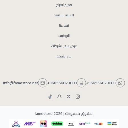
تقديم اقتراح
الاسئلة الشائعة
نبذه عنا
التوظيف
عرض سعر الشركات
عن الشركة
Info@famestore.net
+966556823009
+966556823009
الحقوق محفوظة | 2026
famestore