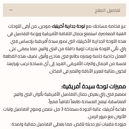
تفاصيل المنتج
عزز فخامة مساحتك مع
لوحة جدارية أكريليك
مودرن، من أرقى اللوحات
الفنية المعاصرة. استمتع بجمال الثقافة الأفريقية وروعة التفاصيل في
هذه اللوحة الجدارية الأكريليك التي تصور سيدة أفريقية بإحساس فني
راقٍ. تأتي اللوحة بتدرجات لونية دافئة من البني والبيج، مما يضفي على
العمل جاذبية خاصة ويميزه بطابع فني هادئ وأنيق. تضيف هذه القطعة
لمسة من الجمال والتراث الأفريقي الفريد إلى أي مساحة ترغب بإبرازها،
لتكون مثالية لتعزيز الأناقة والتميز في المكان.
مميزات لوحة سيدة أفريقية:
تصميم فني راقٍ يعرض جمال التفاصيل الأفريقية بألوان البني والبيج
المتناسقة، ليمنح المساحة طابعاً ثقافياً مميزاً.
طباعة أكريليك عالية الجودة بسماكة 3 مل، تضمن وضوح التفاصيل وثبات
الألوان مع مرور الزمن.
مزودة بتقنيات ليزر حديثة للقص، مما يعطي التفاصيل جمالية واضحة