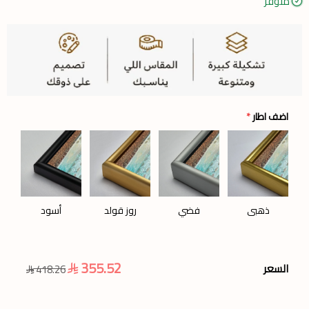
متوفر
اضف اطار
*
ذهبي
فضي
روز قولد
أسود
355.52
السعر
418.26