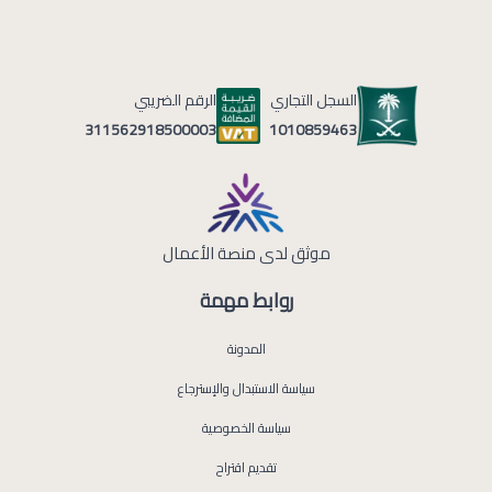
السجل التجاري
الرقم الضريبي
1010859463
311562918500003
موثق لدى منصة الأعمال
روابط مهمة
المدونة
سياسة الاستبدال والإسترجاع
سياسة الخصوصية
تقديم اقتراح