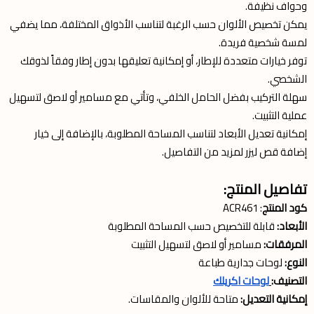
وحواف نظيفة.
يمكن تخصيص الألوان حسب الرغبة لتناسب الأذواق المختلفة، مما يضفي
لمسة شخصية فريدة.
توفر خيارات متعددة للإطار، أو إمكانية تعليقها بدون إطار وفقاً لذوقك
الشخصي.
سهلة التركيب بفضل الحامل الخلفي، وتأتي مع مسامير أو لاصق لتسهيل
عملية التثبيت.
إمكانية تعديل الأبعاد لتناسب المساحة المطلوبة، بالإضافة إلى خيار
إضافة قص ليزر لمزيد من التفاصيل.
تفاصيل المنتج:
كود المنتج
: ACR461
الأبعاد:
قابلة للتخصيص حسب المساحة المطلوبة
المرفقات:
مسامير أو لاصق لتسهيل التثبيت
النوع:
لوحات جدارية طباعة
التصنيف:
لوحات اكريلك
إمكانية التعديل:
متاحة للألوان والمقاسات.