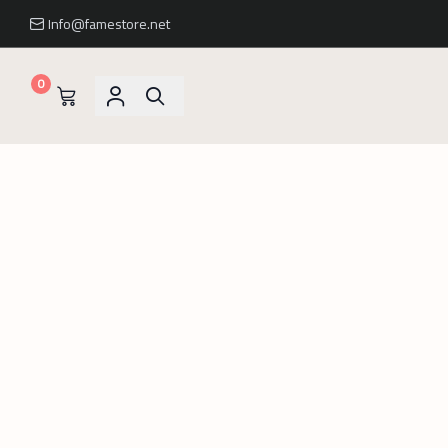
Info@famestore.net
0