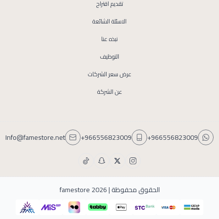
تقديم اقتراح
الاسئلة الشائعة
نبذه عنا
التوظيف
عرض سعر الشركات
عن الشركة
Info@famestore.net
+966556823009
+966556823009
الحقوق محفوظة | 2026
famestore