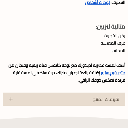
التصنيف:
لوحات أشخاص
مثالية لتزيين:
ركن القهوة
غرف المعيشة
المكاتب
أضف لمسة عصرية لديكورك مع لوحة كانفس فتاة ريفية وفنجان من
متجر فيم ستور
إضافة رائعة لجدران منزلك، حيث ستضفي لمسة فنية
فريدة تعكس ذوقك الراقي.
تقييمات المنتج