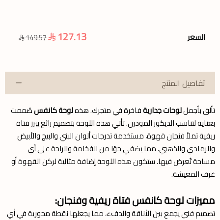
127.13
السعر
149.57
تفاصيل المنتج
تألق بأجمل
لوحات جدارية
فاخرة في متجرك. هذه
لوحة كانفس
صُممت
بعناية لتناسب الديكور المودرن. تأتي هذه اللوحة بتصميم رائع يبرز فتاة
ريفية تملأ فنجان قهوة، مستخدمة تدرجات ألوان البني والبيج والأبيض
والرمادي والذهبي، مما يضفي جوًا من الفخامة والراحة على أي
مساحة تُعرض فيها. ستكون هذه اللوحة إضافة مثالية لركن القهوة أو
غرف المعيشة.
مميزات لوحة كانفس فتاة ريفية وفنجان:
تصميم فني يجمع بين الأناقة والدفء، مما يجعلها نقطة محورية في أي