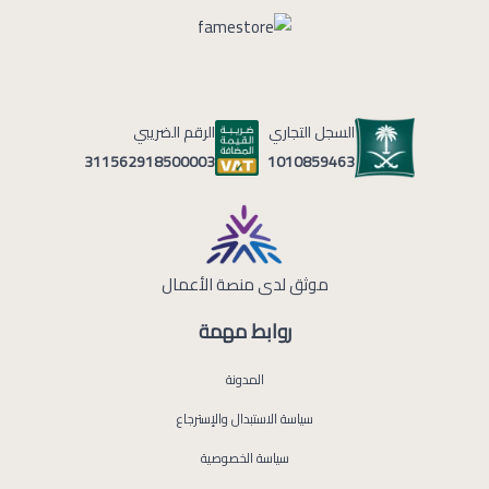
السجل التجاري
الرقم الضريبي
1010859463
311562918500003
موثق لدى منصة الأعمال
روابط مهمة
المدونة
سياسة الاستبدال والإسترجاع
سياسة الخصوصية