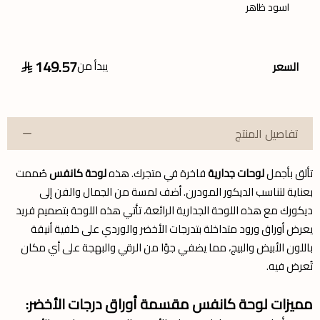
اسود ظاهر
149.57
يبدأ من
السعر
تفاصيل المنتج
تألق بأجمل
لوحات جدارية
فاخرة في متجرك. هذه
لوحة كانفس
صُممت
بعناية لتناسب الديكور المودرن. أضف لمسة من الجمال والفن إلى
ديكورك مع هذه اللوحة الجدارية الرائعة، تأتي هذه اللوحة بتصميم فريد
يعرض أوراق ورود متداخلة بتدرجات الأخضر والوردي على خلفية أنيقة
باللون الأبيض والبيج، مما يضفي جوًا من الرقي والبهجة على أي مكان
تُعرض فيه.
مميزات لوحة كانفس مقسمة أوراق درجات الأخضر: