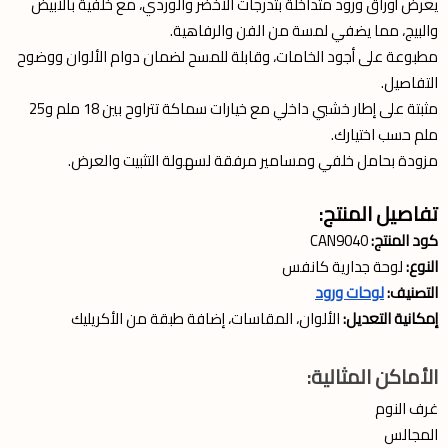
يعرض أوراق ورود متداخلة بتدرجات الأخضر والوردي، مع خلفية بالأبيض
والبيج، مما يضفي لمسة من الفن والرفاهية.
مطبوعة على أجود الخامات، وقابلة للمسح لضمان دوام الألوان ووضوح
التفاصيل.
مثبتة على إطار خشبي داخلي مع خيارات سماكة تتراوح بين 18 ملم و25
ملم حسب اختيارك.
مزودة بحامل خلفي ومسامير مرفقة لسهولة التثبيت والعرض.
تفاصيل المنتج:
كود المنتج:
CAN9040
النوع:
لوحة جدارية كانفس
التصنيف:
لوحات ورود
إمكانية التعديل:
الألوان، المقاسات، إضافة طبقة من الأكريليك
الأماكن المثالية:
غرف النوم
المجالس