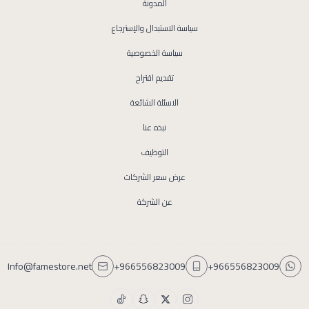
المدونة
سياسة الاستبدال والإسترجاع
سياسة الخصوصية
تقديم اقتراح
الاسئلة الشائعة
نبذه عنا
التوظيف
عرض سعر الشركات
عن الشركة
Info@famestore.net
+966556823009
+966556823009