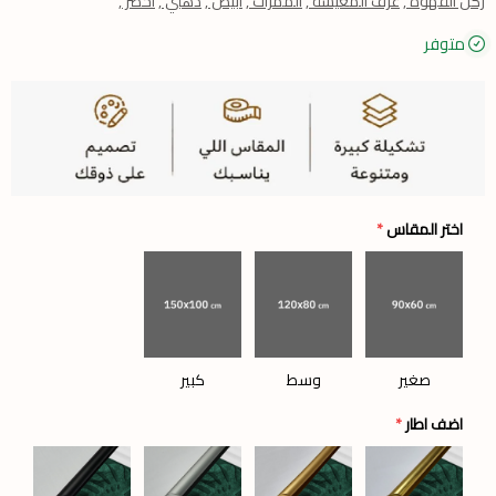
ركن القهوة ,
غرف المعيشة ,
الممرات ,
ابيض ,
ذهبي ,
اخضر ,
متوفر
اختر المقاس
*
صغير
وسط
كبير
اضف اطار
*