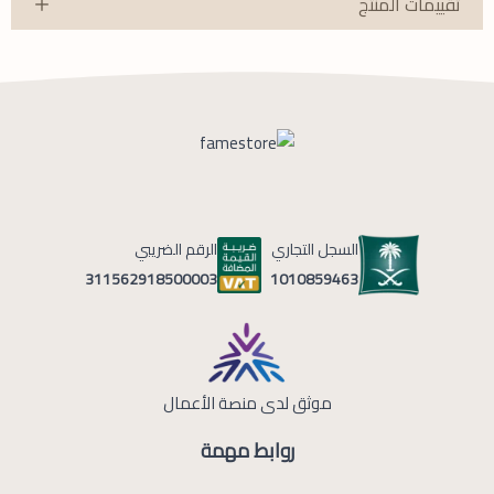
تقييمات المنتج
السجل التجاري
الرقم الضريبي
1010859463
311562918500003
موثق لدى منصة الأعمال
روابط مهمة