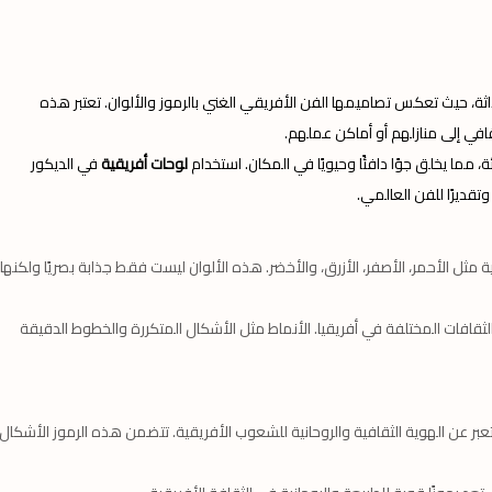
داثة، حيث تعكس تصاميمها الفن الأفريقي الغني بالرموز والألوان. تعتبر هذه
ثقافي إلى منازلهم أو أماكن عملهم.
ة، مما يخلق جوًا دافئًا وحيويًا في المكان. استخدام
لوحات أفريقية
في الديكور
قديرًا للفن العالمي.
مثل الأحمر، الأصفر، الأزرق، والأخضر. هذه الألوان ليست فقط جذابة بصريًا ولكنها
لثقافات المختلفة في أفريقيا. الأنماط مثل الأشكال المتكررة والخطوط الدقيقة
ث تعبر عن الهوية الثقافية والروحانية للشعوب الأفريقية. تتضمن هذه الرموز الأشكال