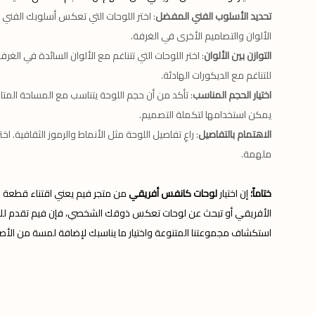
تحديد الأسلوب الفني المفضل
: اختر اللوحات التي تعكس أسلوبك الفني ال
الألوان والتصاميم الأخرى في الغرفة.
التوازن بين الألوان
: اختر اللوحات التي تتناغم مع الألوان السائدة في الغرف
للتناغم مع الديكورات الهادئة.
اختيار الحجم المناسب
: تأكد من أن حجم اللوحة يتناسب مع المساحة المتاح
يمكن استخدامها لتكملة التصميم.
الاهتمام بالتفاصيل
: راعِ تفاصيل اللوحة مثل الأنماط والرموز الثقافية. 
ملهمة.
ختاماً؛
إن اختيار
لوحات كانفس أفريقي
من متجر فيم يعني اقتناء قطعة ف
الأفريقي أو تبحث عن لوحات تعكس ذوقك الشخصي، فإن فيم تقدم لك كل
استكشاف مجموعتنا المتنوعة واختيار ما يناسبك لإضافة لمسة من الأصا