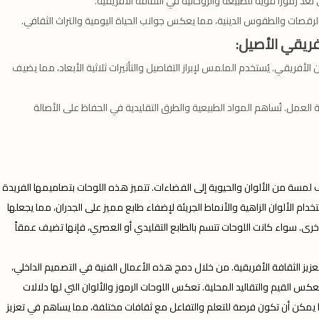
 تعد رموزًا قوية للطبيعة والروحانية في الثقافة الأفريقية.
الرقصات والطقوس الدينية، مما يعكس جوانب الحياة اليومية والتراث الثقافي.
لأفريقي. يُستخدم الملمس لإبراز التفاصيل والتأثيرات ثلاثية الأبعاد، مما يضيف
ة العمل. تُساهم المواد الطبيعية والطرق التقليدية في الحفاظ على الأصالة
مسة من الألوان والحيوية إلى الفضاءات. تتميز هذه اللوحات بتصاميمها الفريدة
ام الألوان الزاهية والأنماط الجريئة لإضفاء طابع مميز على الجدران، مما يجعلها
الأخرى. سواء كانت اللوحات تتسم بالطابع التقليدي أو العصري، فإنها تضيف عمقاً
 الثقافة الأفريقية. من خلال دمج هذه الأعمال الفنية في التصميم الداخلي،
عكس القيم والتقاليد المحلية. تعكس اللوحات الرموز والألوان التي لها دلالات
كما يمكن أن تكون فرصة للتعلم والتفاعل مع ثقافات مختلفة، مما يساهم في تعزيز