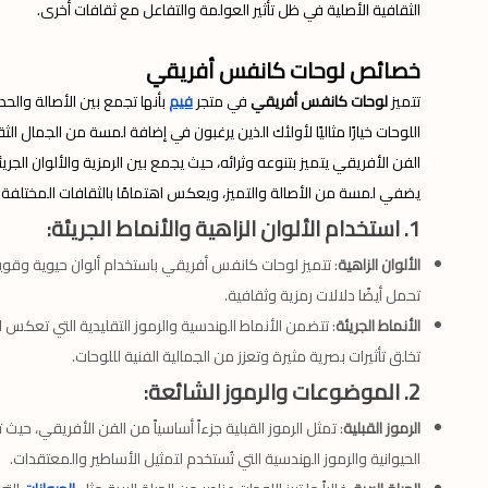
الثقافية الأصلية في ظل تأثير العولمة والتفاعل مع ثقافات أخرى.
خصائص لوحات كانفس أفريقي
تتميز
لوحات كانفس أفريقي
في متجر
فيم
بأنها تجمع بين الأصالة والح
اللوحات خيارًا مثاليًا لأولئك الذين يرغبون في إضافة لمسة من الجمال ال
الفن الأفريقي يتميز بتنوعه وثرائه، حيث يجمع بين الرمزية والألوان الجريئ
يضفي لمسة من الأصالة والتميز، ويعكس اهتمامًا بالثقافات المختلفة وت
1. استخدام الألوان الزاهية والأنماط الجريئة:
الألوان الزاهية
: تتميز لوحات كانفس أفريقي باستخدام ألوان حيوية وقوية 
تحمل أيضًا دلالات رمزية وثقافية.
الأنماط الجريئة
: تتضمن الأنماط الهندسية والرموز التقليدية التي تعكس ا
تخلق تأثيرات بصرية مثيرة وتعزز من الجمالية الفنية لللوحات.
2. الموضوعات والرموز الشائعة:
الرموز القبلية
: تمثل الرموز القبلية جزءاً أساسياً من الفن الأفريقي، حي
الحيوانية والرموز الهندسية التي تُستخدم لتمثيل الأساطير والمعتقدات.