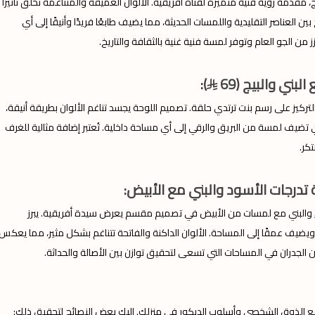
، مقدمةً رؤية فنية متميزة لفتاة أفريقية. الألوان العميقة والمتناغمة تخلق تأثيراً
 العناصر التقليدية واللمسات الحديثة، مما يضيف طابعًا فريدًا وأنيقًا إلى أي
 من الجو العام وتوفر لمسة فنية غنية بالثقافة والتاريخ.
ني والبيج (69
):
التركيز على رسم بنت ترتدي حلقة. تصميم اللوحة يجسد تناغم الألوان بطريقة أنيقة،
لتي تضيف لمسة من البريق والرقي إلى أي مساحة داخلية. تُعتبر إضافة مثالية للغرف
كر.
درجات الأسود والبني مع الأبيض:
والبني مع لمسات من الأبيض في تصميم مقسم يعرض سيدة أفريقية. يبرز
عًا ويضيف عمقًا إلى المساحة. الألوان الداكنة والفاتحة تتناغم بشكل مثير، مما يعكس
ين الجدران في المساحات التي تسعى لتحقيق توازن بين الأصالة والحداثة.
 مع الذوق الشخصي وأسلوب الديكور في منزلك. إليك بعض النصائح لتحقيق ذلك: