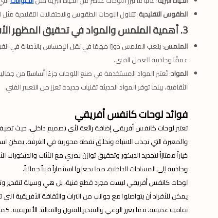
الحياة البرية
: غالباً ما تبرز اللوحات عناصر من الحياة البرية مثل
الحيوانات
التي
الطقوس التقليدية
: تتناول اللوحات الطقوس والاحتفالات التقليدية مثل 
3. أهمية الملمس والمواد في تحقيق المظهر الأفريقي الأصيل:
الملمس
: يلعب الملمس دورًا مهمًا في نقل الإحساس بالأصالة في الفن ا
عمقًا وجاذبية للعمل الفني.
المواد
: تُعتبر المواد المستخدمة في صنع اللوحات جزءًا أساسيًا من جمالي
الثقافية، بينما توفر المواد الحديثة تقنيات جديدة تعزز من التعبير الفني.
فوائد لوحات كانفس أفريقي
تعتبر لوحات كانفس أفريقي إضافة رائعة لأي تصميم داخلي، حيث تضيف ل
والمعبرة التي تجذب الانتباه وتخلق نقطة محورية في الغرفة. يمكن استخد
خياراً ممتازاً لتجديد الديكور وتحقيق توازن بصري مع الأثاث والديكورات 
وجاذبية إلى المساحات الداخلية، مما يجعلها استثماراً فنياً جمالياً.
لوحات كانفس أفريقي ليست مجرد قطع فنية، بل هي وسيلة لتقدير وتعزيز
يمكن للأفراد أن يتواصلوا مع جوانب من التراث والثقافة الأفريقية التي ت
ثقافية عميقة، مما يعزز الوعي والتقدير للفنون والتقاليد الأفريقية. 