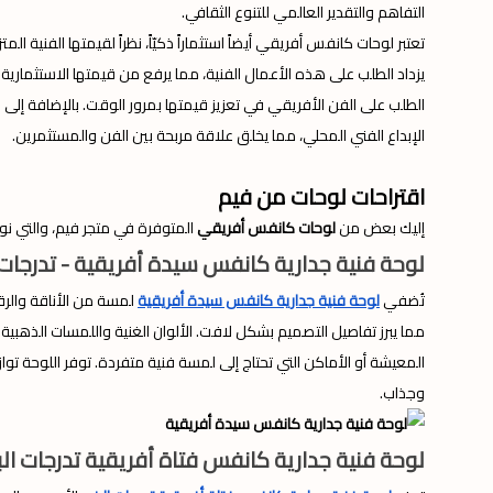
التفاهم والتقدير العالمي للتنوع الثقافي.
تعتبر لوحات كانفس أفريقي أيضاً استثماراً ذكيّاً، نظراً لقيمتها الفنية 
يزداد الطلب على هذه الأعمال الفنية، مما يرفع من قيمتها الاستثمارية. 
الطلب على الفن الأفريقي في تعزيز قيمتها بمرور الوقت. بالإضافة إلى
الإبداع الفني المحلي، مما يخلق علاقة مربحة بين الفن والمستثمرين.
اقتراحات لوحات من فيم
إليك بعض من
لوحات كانفس أفريقي
المتوفرة في متجر فيم، والتي نوص
لوحة فنية جدارية كانفس سيدة أفريقية - تدرجات ال
تُضفي
لوحة فنية جدارية كانفس سيدة أفريقية
لمسة من الأناقة والرق
مما يبرز تفاصيل التصميم بشكل لافت. الألوان الغنية واللمسات الذهبية تض
المعيشة أو الأماكن التي تحتاج إلى لمسة فنية متفردة. توفر اللوحة تواز
وجذاب.
لوحة فنية جدارية كانفس فتاة أفريقية تدرجات البني مع