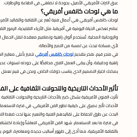
عبق التراث الأفريقي الأصيل، بجودة لا تضاهى في الطباعة والإطارات.
ما هي لوحات كانفس أفريقي؟
لوحات كانفس أفريقي هي أعمال فنية تُعبر عن الثقافة والتقاليد الأفر
عناصر تعكس الحياة اليومية في أفريقيا، مثل الأزياء التقليدية، الرموز ال
والروحانية المحلية. تُستخدم ألوان زاهية وتصاميم معقدة لنقل الجمال ال
لأي مساحة تبحث عن لمسة من التميز والأصالة.
في متجر فيم، نفخر بتقديم
لوحات كانفس أفريقي
تتميز بأعلى معايير ا
زاهية ودقيقة، وأن يبقى العمل الفني محافظًا على جودته لسنوات عديد
يمكنك اختيار التصميم الذي يناسب ذوقك الخاص، ونحن في فيم نعمل ع
تأثير الأحداث التاريخية والتحولات الثقافية على ال
تأثرت الفنون الأفريقية بشكل كبير بالأحداث التاريخية والتحولات الثقافي
الأحداث تأثير عميق على كيفية تطور الفن الأفريقي. في فترة الاستعمار،
البحث عن طرق للحفاظ على تقاليدهم الفنية والتعبير عنها تحت ضغط التغي
في فترة ما بعد الاستعمار، شهد الفن الأفريقي انتعاشاً وإعادة اكتشاف ل
بالثقافة الأفريقية، مما أدى إلى ظهور أساليب جديدة ومعاصرة. اليوم، يع