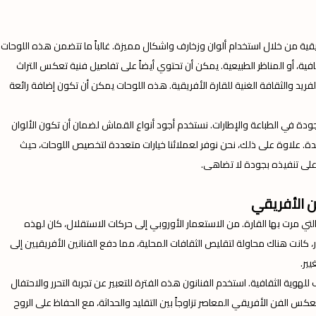
يقية من خلال استخدام ألوان وزخارف واشكال مميزة. غالباً ما تتضمن هذه اللوحات
ثقافية، أو المناظر الطبيعية. يمكن أن تحتوي أيضاً على تفاصيل فنية تعكس التراث
فريد والثقافة الغنية للقارة الأفريقية. هذه اللوحات يمكن أن تكون إضافة رائعة
لجودة في الطباعة والإطارات. نستخدم أجود أنواع القماش لضمان أن تكون الألوان
ة. علاوة على ذلك، نحن نوفر لعملائنا خيارات متعددة لتخصيص اللوحات، حيث
لى تنفيذه بجودة لا تضاهى.
فن الأفريقي
ة التي مرت بها القارة. من الاستعمار الأوروبي إلى حركات الاستقلال، كان لهذه
 كانت هناك محاولة لتقليص الثقافات المحلية، مما دفع الفنانين الأفريقيين إلى
ير.
لهوية الثقافية. استخدم الفنانون هذه الفترة للتعبير عن تجربة التحرر والاحتفال
كس الفن الأفريقي المعاصر تزاوجاً بين التقليد والحداثة، مع الحفاظ على الروح