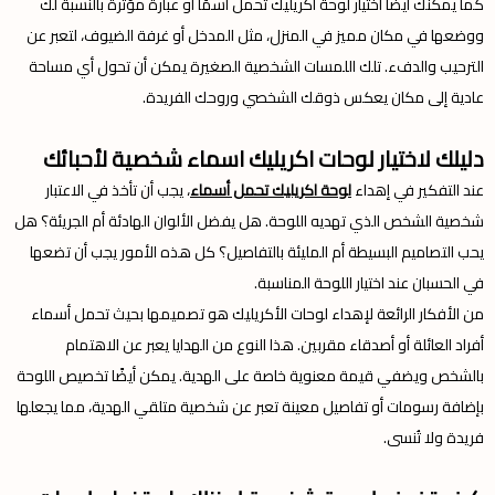
كما يمكنك أيضًا اختيار لوحة أكريليك تحمل اسمًا أو عبارة مؤثرة بالنسبة لك
ووضعها في مكان مميز في المنزل، مثل المدخل أو غرفة الضيوف، لتعبر عن
الترحيب والدفء. تلك اللمسات الشخصية الصغيرة يمكن أن تحول أي مساحة
عادية إلى مكان يعكس ذوقك الشخصي وروحك الفريدة.
دليلك لاختيار لوحات اكريليك اسماء شخصية لأحبائك
عند التفكير في إهداء
لوحة اكريليك تحمل أسماء
، يجب أن تأخذ في الاعتبار
شخصية الشخص الذي تهديه اللوحة. هل يفضل الألوان الهادئة أم الجريئة؟ هل
يحب التصاميم البسيطة أم المليئة بالتفاصيل؟ كل هذه الأمور يجب أن تضعها
في الحسبان عند اختيار اللوحة المناسبة.
من الأفكار الرائعة لإهداء لوحات الأكريليك هو تصميمها بحيث تحمل أسماء
أفراد العائلة أو أصدقاء مقربين. هذا النوع من الهدايا يعبر عن الاهتمام
بالشخص ويضفي قيمة معنوية خاصة على الهدية. يمكن أيضًا تخصيص اللوحة
بإضافة رسومات أو تفاصيل معينة تعبر عن شخصية متلقي الهدية، مما يجعلها
فريدة ولا تُنسى.