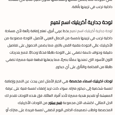
داخلية ترغب في تزيينها بأناقة.
لوحة جدارية أكريليك اسم تميم
لوحة جدارية أكريليك اسم تميم
بخط عربي أنيق، تعتبر إضافة رائعة لأي مساحة
داخلية ترغب في تزيينها بلمسة من الجمال العربي الأصيل. اللوحة مصنوعة من
الأكريليك عالي الجودة بتقنية القص بالليزر، مما يضمن الحصول على تفاصيل
دقيقة وحواف ناعمة تضفي على اللوحة طابعًا فخمًا وجذابًا. تتميز بتدرجات
اللون الأسود التي تمنحها عمقًا بصريًا، مما يجعلها قطعة فنية مميزة تضفي
طابعًا من الفخامة والتألق على أي ديكور.
لوحات اكريليك اسماء مخصصة
هي الخيار الأمثل لمن يبحث عن التميز وإضافة
لمسة شخصية إلى ديكور منزله. سواء كنت تريد إضفاء لمسة فنية على غرفة
المعيشة أو تقديم هدية مميزة لأحد أفراد العائلة، فإن هذه اللوحات تقدم لك
الحل المثالي. اكتشف الآن مجموعة
فيم ستور
من اللوحات الأكريليك
المخصصة واطلب تصميمك الخاص اليوم لتضفي لمسة فريدة على منزلك أو