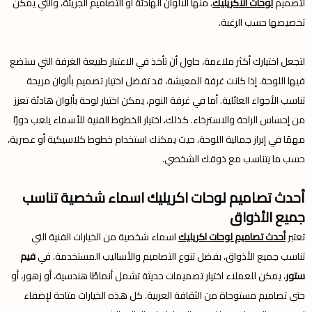
لتصميم
لوحات الأكريليك
، منها الألوان الهادئة أو التصاميم الجريئة، والتي يمكن
تخصيصها حسب الرغبة.
لتجعل اختيارك أكثر ملاءمة، حاول أن تأخذ في الاعتبار طبيعة الغرفة التي ستضع
فيها اللوحة. إذا كانت غرفة المعيشة، قد تفضل اختيار تصميم بألوان مريحة
تناسب الأجواء العائلية. أما في غرفة النوم، يمكن اختيار لوحة بألوان هادئة تعزز
من إحساس الراحة والاسترخاء. كذلك، اختيار الخطوط الفنية للأسماء يلعب دورًا
مهمًا في إبراز جمالية اللوحة، حيث يمكنك استخدام خطوط كلاسيكية أو عصرية،
حسب ما يتناسب مع ذوقك الشخصي.
أحدث تصاميم لوحات اكريليك اسماء شخصية تناسب
جميع الأذواق
تعتبر
أحدث تصاميم لوحات اكريليك
اسماء شخصية من الخيارات الفنية التي
تناسب جميع الأذواق، بفضل تنوع التصاميم والأساليب المستخدمة. في
فيم
ستور
، يمكن للعملاء اختيار تصميمات حديثة تشمل أنماطًا هندسية، أو زهور، أو
حتى تصاميم مستوحاة من الثقافة العربية. كل هذه الخيارات متاحة لإضفاء