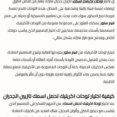
إن اختيار
لوحات اكريليك اسماء
لتزيين جدران منزلك يعتبر من أفضل الطرق
لإضفاء لمسة فنية راقية وشخصية على المكان. هذه اللوحات تقدم لمسة
فريدة تميز الديكور، سواء كنت تبحث عن تصاميم كلاسيكية أو حديثة. في متجر
فيم ستور
، يمكنك العثور على مجموعة متنوعة من اللوحات الأكريليك
المصممة بأسماء مخصصة، مما يتيح لك اختيار التصميم الذي يناسب ذوقك
الخاص ويندمج مع طراز منزلك بشكل مثالي.
تتميز لوحات الأكريليك من
فيم ستور
بجودتها العالية وتنوع التصاميم المتاحة،
حيث يمكن للعميل تخصيص اللوحة بأسماء أفراد العائلة أو بأسماء خاصة
تعكس الذكريات الجميلة. كما أن اللوحات المصنوعة من الأكريليك تتمتع بمتانة
عالية، مما يضمن بقاء الألوان زاهية لفترة طويلة دون أن تتأثر بالعوامل
الخارجية.
كيفية اختيار لوحات اكريليك تحمل اسمك لتزيين الجدران
عند اختيار
لوحة اكريليك تحمل اسمك
، من المهم التفكير في التصميم الذي
يتناسب مع ديكور المنزل وألوان الجدران. هناك العديد من الخيارات المتاحة