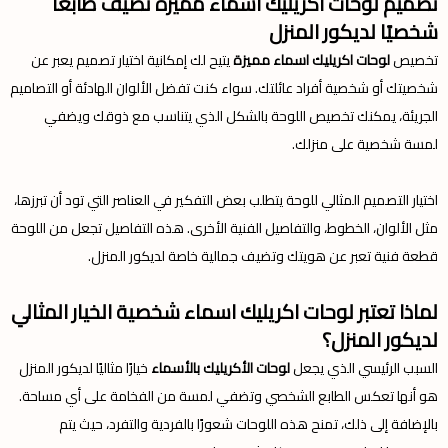
تصميم لوحات اكريليك اسماء مميزة تضيف طابعًا
شخصيًا لديكور المنزل
تخصيص
لوحات اكريليك اسماء مميزة
يتيح لك إمكانية اختيار تصميم يعبر عن
شخصيتك أو شخصية أفراد عائلتك. سواء كنت تفضل الألوان الهادئة أو التصاميم
الجريئة، يمكنك تخصيص اللوحة بالشكل الذي يتناسب مع ذوقك ويضفي
لمسة شخصية على منزلك.
اختيار التصميم المثالي للوحة يتطلب بعض التفكير في العناصر التي تود أن تبرزها،
مثل الألوان، الخطوط، والتفاصيل الفنية الأخرى. هذه التفاصيل تجعل من اللوحة
قطعة فنية تعبر عن هويتك وتضيف جمالية خاصة لديكور المنزل.
لماذا تعتبر لوحات اكريليك اسماء شخصية الخيار المثالي
لديكور المنزل؟
السبب الرئيسي الذي يجعل
لوحات الأكريليك بالأسماء
خيارًا مثاليًا لديكور المنزل
هو أنها تعكس الطابع الشخصي وتضفي لمسة من الفخامة على أي مساحة.
بالإضافة إلى ذلك، تمنح هذه اللوحات شعورًا بالفردية والتفرد، حيث يتم