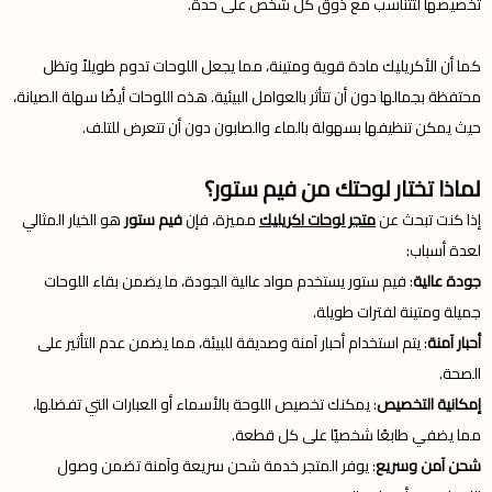
تخصيصها لتتناسب مع ذوق كل شخص على حدة.
كما أن الأكريليك مادة قوية ومتينة، مما يجعل اللوحات تدوم طويلاً وتظل
محتفظة بجمالها دون أن تتأثر بالعوامل البيئية. هذه اللوحات أيضًا سهلة الصيانة،
حيث يمكن تنظيفها بسهولة بالماء والصابون دون أن تتعرض للتلف.
لماذا تختار لوحتك من فيم ستور؟
إذا كنت تبحث عن
متجر لوحات اكريليك
مميزة، فإن
فيم ستور
هو الخيار المثالي
لعدة أسباب:
جودة عالية
: فيم ستور يستخدم مواد عالية الجودة، ما يضمن بقاء اللوحات
جميلة ومتينة لفترات طويلة.
أحبار آمنة
: يتم استخدام أحبار آمنة وصديقة للبيئة، مما يضمن عدم التأثير على
الصحة.
إمكانية التخصيص
: يمكنك تخصيص اللوحة بالأسماء أو العبارات التي تفضلها،
مما يضفي طابعًا شخصيًا على كل قطعة.
شحن آمن وسريع
: يوفر المتجر خدمة شحن سريعة وآمنة تضمن وصول