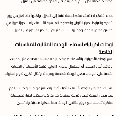
لوحات منفصلة لكل اسم، وتوزيعها في أماكن مختلفة من المنزل.
هذه الأفكار لا تضيف فقط لمسة فنية إلى المنزل، ولكنها أيضًا تعزز من روح
الأسرة والترابط. اختيار الألوان والخطوط المناسبة للأسماء يلعب دورًا كبيرًا في
تحسين مظهر اللوحة، وجعلها تتناسب مع باقي عناصر الديكور في المنزل.
لوحات اكريليك اسماء: الهدية المثالية للمناسبات
الخاصة
تعتبر
لوحات الأكريليك بالأسماء
هدية مثالية للمناسبات الخاصة مثل حفلات
الزفاف، أعياد الميلاد، أو الاحتفال بذكرى الزواج. إضافة الأسماء أو العبارات
الخاصة على اللوحات يجعل الهدية شخصية وفريدة، وتظل ذكرى تدوم لسنوات.
يمكنك تخصيص اللوحة بأسماء الأحباء أو عبارات تعبر عن حبك وامتنانك لهم،
مما يجعل الهدية تحمل قيمة معنوية كبيرة. كما يمكنك اختيار تصميمات
مبتكرة تتناسب مع ذوق متلقي الهدية، مما يجعلها مميزة ولا تُنسى.