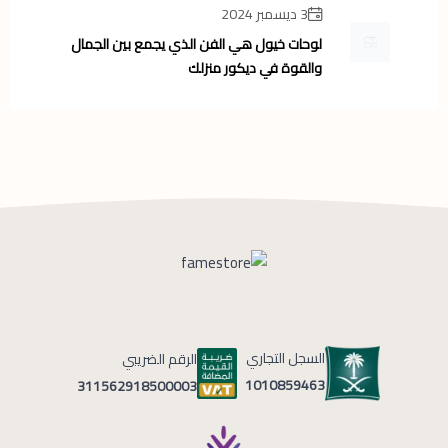
3 ديسمبر 2024
لوحات خيول هي الفن الذي يجمع بين الجمال
والقوة في ديكور منزلك
السجل التجاري
الرقم الضريبي
1010859463
311562918500003