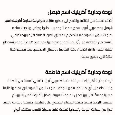
لوحة جدارية أكريليك اسم فيصل
أضف لمسة من الأناقة والتميز إلى ديكور منزلك مع
لوحة جدارية أكريليك اسم
فيصل
بخط عربي أنيق. تتميز هذه اللوحة ببساطتها وجاذبيتها، حيث تتناغم
تدرجات اللون الأسود مع التصميم العصري لخلق قطعة فنية بارزة تضفي
لمسة من الفخامة على أي مساحة توضع فيها. تم تنفيذ هذه اللوحة باستخدام
تقنية القص بالليزر لضمان دقة التفاصيل وجمال التصميم، مما يجعلها خيارًا
مثاليًا لأي ديكور حديث.
لوحة جدارية أكريليك اسم فاطمة
لوحة جدارية أكريليك اسم فاطمة
بخط عربي أنيق، تضفي لمسة من الأصالة
والبساطة على أي مساحة. تتميز اللوحة بتدرجات اللون الأسود التي تمنحها طابعًا
عصريًا وعمقًا فنيًا يبرز جمال الحروف العربية. بفضل تقنية القص بالليزر، تم
تصميم اللوحة بعناية فائقة لضمان الحصول على تفاصيل دقيقة وحواف ناعمة
تعزز من جمالية اللوحة وتجعلها قطعة فنية مميزة تناسب مختلف أنواع