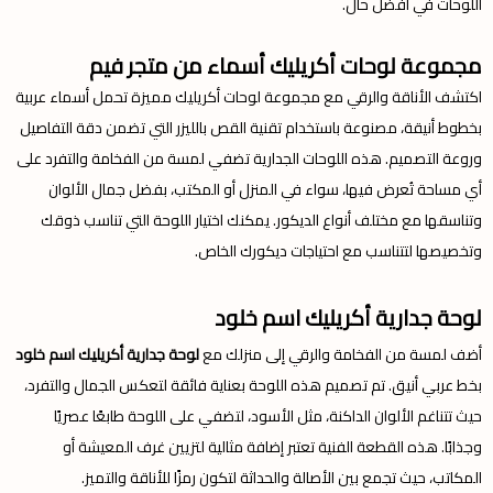
اللوحات في أفضل حال.
مجموعة لوحات أكريليك أسماء من متجر فيم
اكتشف الأناقة والرقي مع مجموعة لوحات أكريليك مميزة تحمل أسماء عربية
بخطوط أنيقة، مصنوعة باستخدام تقنية القص بالليزر التي تضمن دقة التفاصيل
وروعة التصميم. هذه اللوحات الجدارية تضفي لمسة من الفخامة والتفرد على
أي مساحة تُعرض فيها، سواء في المنزل أو المكتب، بفضل جمال الألوان
وتناسقها مع مختلف أنواع الديكور. يمكنك اختيار اللوحة التي تناسب ذوقك
وتخصيصها لتتناسب مع احتياجات ديكورك الخاص.
لوحة جدارية أكريليك اسم خلود
أضف لمسة من الفخامة والرقي إلى منزلك مع
لوحة جدارية أكريليك اسم خلود
بخط عربي أنيق. تم تصميم هذه اللوحة بعناية فائقة لتعكس الجمال والتفرد،
حيث تتناغم الألوان الداكنة، مثل الأسود، لتضفي على اللوحة طابعًا عصريًا
وجذابًا. هذه القطعة الفنية تعتبر إضافة مثالية لتزيين غرف المعيشة أو
المكاتب، حيث تجمع بين الأصالة والحداثة لتكون رمزًا للأناقة والتميز.