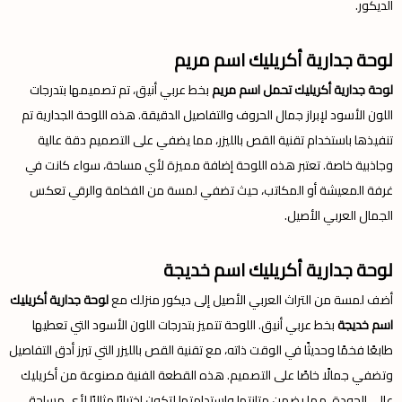
الديكور.
لوحة جدارية أكريليك اسم مريم
لوحة جدارية أكريليك تحمل اسم مريم
بخط عربي أنيق، تم تصميمها بتدرجات
اللون الأسود لإبراز جمال الحروف والتفاصيل الدقيقة. هذه اللوحة الجدارية تم
تنفيذها باستخدام تقنية القص بالليزر، مما يضفي على التصميم دقة عالية
وجاذبية خاصة. تعتبر هذه اللوحة إضافة مميزة لأي مساحة، سواء كانت في
غرفة المعيشة أو المكاتب، حيث تضفي لمسة من الفخامة والرقي تعكس
الجمال العربي الأصيل.
لوحة جدارية أكريليك اسم خديجة
أضف لمسة من التراث العربي الأصيل إلى ديكور منزلك مع
لوحة جدارية أكريليك
اسم خديجة
بخط عربي أنيق. اللوحة تتميز بتدرجات اللون الأسود التي تعطيها
طابعًا فخمًا وحديثًا في الوقت ذاته، مع تقنية القص بالليزر التي تبرز أدق التفاصيل
وتضفي جمالًا خاصًا على التصميم. هذه القطعة الفنية مصنوعة من أكريليك
عالي الجودة، مما يضمن متانتها واستدامتها لتكون اختيارًا مثاليًا لأي مساحة