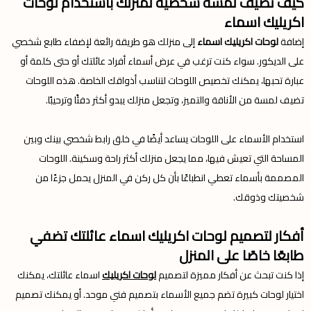
كيف تضيف لمسة شخصية لمنزلك باستخدام لوحات
اكريليك اسماء
إضافة
لوحات اكريليك اسماء
إلى منزلك هو طريقة رائعة لإضفاء طابع شخصي
على الديكور. سواء كنت ترغب في عرض أسماء أفراد عائلتك أو حتى كلمة أو
عبارة تحبها، يمكنك تخصيص اللوحات لتناسب أذواقك الخاصة. هذه اللوحات
تضيف لمسة من الأناقة والتميز، وتجعل منزلك يبدو أكثر دفئًا وترحيبًا.
استخدام الأسماء على اللوحات يساعد أيضًا في خلق رابط شخصي بينك وبين
المساحة التي تعيش فيها، مما يجعل منزلك أكثر راحة وسكينة. اللوحات
المصممة بأسماء تعطي انطباعًا بأن كل ركن في المنزل يحمل جزءًا من
شخصيتك وذوقك.
أفكار لتصميم لوحات اكريليك اسماء عائلتك تضفي
طابعًا خاصًا على المنزل
إذا كنت تبحث عن أفكار مميزة لتصميم
لوحات اكريليك
اسماء عائلتك، يمكنك
اختيار لوحات كبيرة تضم جميع الأسماء بتصميم فني موحد. أو يمكنك تصميم