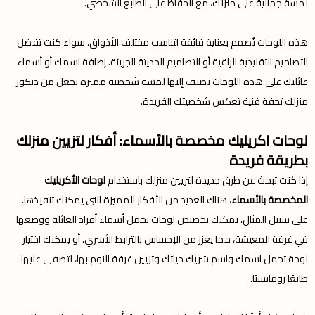
لمسة جمالية على منزلك، مع الحفاظ على الطابع الشخصي.
هذه اللوحات تُصمم بعناية فائقة لتناسب مختلف الأذواق، سواء كنت تفضل
التصاميم التقليدية الراقية أو التصاميم الحديثة الجريئة. إضافة اسمك أو أسماء
عائلتك على هذه اللوحات يضيف إليها لمسة شخصية مميزة تجعل من ديكور
منزلك تحفة فنية تعكس شخصيتك الفريدة.
لوحات اكريليك مخصصة بالأسماء: أفكار لتزيين منزلك
بطريقة فريدة
إذا كنت تبحث عن طرق جديدة لتزيين منزلك باستخدام
لوحات الأكريليك
المخصصة بالأسماء
، هناك العديد من الأفكار المميزة التي يمكنك تنفيذها.
على سبيل المثال، يمكنك تخصيص لوحات تحمل أسماء أفراد العائلة ووضعها
في غرفة المعيشة، مما يعزز من الإحساس بالترابط الأسري. أو يمكنك اختيار
لوحة تحمل اسمك واسم شريك حياتك وتزيين غرفة النوم بها، لتضفي عليها
طابعًا رومانسيًا.