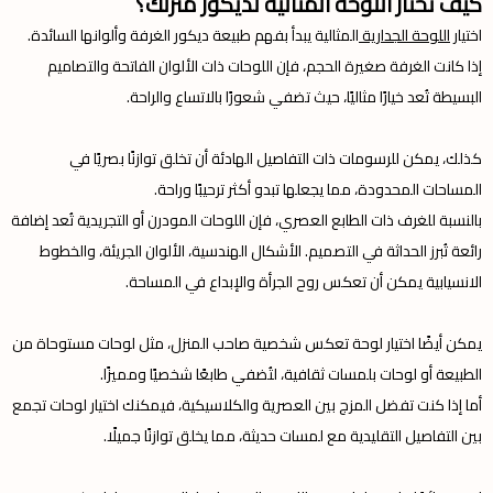
كيف تختار اللوحة المثالية لديكور منزلك؟
اختيار
اللوحة الجدارية
المثالية يبدأ بفهم طبيعة ديكور الغرفة وألوانها السائدة.
إذا كانت الغرفة صغيرة الحجم، فإن اللوحات ذات الألوان الفاتحة والتصاميم
البسيطة تُعد خيارًا مثاليًا، حيث تضفي شعورًا بالاتساع والراحة.
كذلك، يمكن للرسومات ذات التفاصيل الهادئة أن تخلق توازنًا بصريًا في
المساحات المحدودة، مما يجعلها تبدو أكثر ترحيبًا وراحة.
بالنسبة للغرف ذات الطابع العصري، فإن اللوحات المودرن أو التجريدية تُعد إضافة
رائعة تُبرز الحداثة في التصميم. الأشكال الهندسية، الألوان الجريئة، والخطوط
الانسيابية يمكن أن تعكس روح الجرأة والإبداع في المساحة.
يمكن أيضًا اختيار لوحة تعكس شخصية صاحب المنزل، مثل لوحات مستوحاة من
الطبيعة أو لوحات بلمسات ثقافية، لتُضفي طابعًا شخصيًا ومميزًا.
أما إذا كنت تفضل المزج بين العصرية والكلاسيكية، فيمكنك اختيار لوحات تجمع
بين التفاصيل التقليدية مع لمسات حديثة، مما يخلق توازنًا جميلًا.