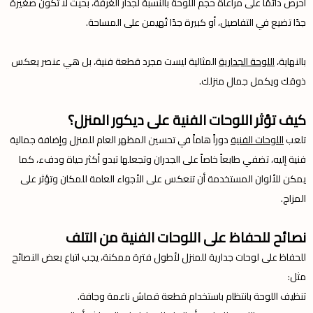
احرص دائمًا على مراعاة حجم اللوحة بالنسبة لجدار الغرفة، بحيث لا تكون صغيرة
جدًا تضيع في التفاصيل، أو كبيرة جدًا تُهيمن على المساحة.
بالنهاية،
اللوحة الجدارية
المثالية ليست مجرد قطعة فنية، بل هي عنصر يعكس
ذوقك ويكمل جمال منزلك.
كيف تؤثر اللوحات الفنية على ديكور المنزل؟
تلعب
اللوحات الفنية
دوراً هاماً في تحسين المظهر العام للمنزل وإضافة جمالية
فنية إليه، تضفي طابعاً خاصاً على الجدران وتجعلها تبدو أكثر حياة ودفء، كما
يمكن للألوان المستخدمة أن تنعكس على الأجواء العامة للمكان وتؤثر على
المزاج.
نصائح للحفاظ على اللوحات الفنية من التلف
للحفاظ على لوحات جدارية للمنزل لأطول فترة ممكنة، يجب اتباع بعض النصائح
مثل:
تنظيف اللوحة بانتظام باستخدام قطعة قماش ناعمة وجافة.