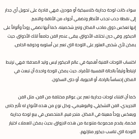
سواء كانت لوحة جدارية كلاسيكية أو مودرن، فهي قادرة على تحويل أي جدار
إلى نقطة جذب تجذب الأنظار وتضفي أجواء من الأناقة والتميز.
إنها تعكس ذوق صاحب المكان وتبرز شخصيته، كما أنها تضفي روحاً وألواناً على
الديكور. وفي حين تختلف الأذواق، يبقى عنصر الفن جامعاً لتلك الأذواق، حيث
يمكن لأي شخص العثور على اللوحة التي تعبر عن أسلوبه وذوقه الخاص.
اكتساب اللوحات الفنية أهمية في عالم الديكور ليس وليد الصدفة؛ فهي ترتبط
ارتباطاً وثيقاً بالحالة النفسية للأفراد، حيث يمكن للوحة واحدة أن تبعث في
المكان إحساساً بالراحة، أو الحيوية، أو حتى السكون.
كما أن اقتناء لوحات جدارية تعبر عن عوالم مختلفة من الفن، مثل الفن
التجريدي، الفن التشكيلي، والبوهيمي، وكل نوع من هذه الأنواع له تأثير خاص
ويعكس روحاً معينة في المكان. متجر فيم، المتخصص في بيع لوحة جدارية
فخمة، يقدم مجموعة متنوعة من هذه الازواق، بحيث يمكن للعملاء اختيار
اللوحة التي تناسب ديكور منازلهم.