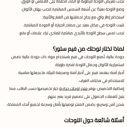
تجنب تعريض اللوحة للرطوبة أو الماء للحفاظ على القماش أو الورق.
وضع اللوحة بعيدًا عن أشعة الشمس المباشرة لتجنب بهتان الألوان.
استخدام إطار واقٍ مع زجاج لحمايتها من الغبار والأتربة.
تثبيت اللوحة في مكان بعيد عن مصادر الحرارة أو البرودة المباشرة.
تجنب لمس سطح اللوحة بالأيدي مباشرة لتفادي ترك علامات أو بقع.
لماذا تختار لوحتك من فيم ستور؟
جودة عالية: تُصنع اللوحات في فيم باستخدام مواد ذات جودة عالية تضمن
استمرارية الألوان وجمال اللوحة لفترة طويلة.
أحبار آمنة: يعتمد فيم على أحبار آمنة وصديقة للبيئة، ما يجعلها مناسبة
للاستخدام في مختلف الغرف.
إمكانية التخصيص: يوفر
متجر لوحات جدارية
خيار تخصيصها حسب الطلب، مما
يتيح للعملاء الحصول على تصميم فريد يعبر عنهم.
شحن آمن وسريع: يضمن المتجر توصيلها بأمان وسرعة لجميع أنحاء المملكة.
أسئلة شائعة حول اللوحات