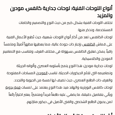
أنواع اللوحات الفنية: لوحات جدارية كانفس، مودرن
والمزيد
تختلف اللوحات الفنية بشكل كبير من حيث النوع والتصميم والخامات
المستخدمة. ونذكر منها:
لوحات الكانفس: تعد من أكثر أنواع اللوحات شعبية، حيث تُطبع الأعمال الفنية
على قماش
الكانفس
بإحبار ذات جودة عالية، مما يعطيها مظهراً أصيلاً وملمساً
راقياً. يمكن تعليق الكانفس بسهولة في مختلف الغرف، وتتناسب مع التصاميم
المودرن والكلاسيكية.
لوحات جدارية مودرن: هذا النوع يتميز بأسلوبه العصري وألوانه الجريئة
وتصاميمه التي تلائم الديكورات الحديثة. تناسب
المودرن
المساحات المفتوحة
والغرف ذات الطابع العصري، حيث تضيف لها لمسة من الحيوية والتجدد.
لوحات كانفس البورتريه والهاند ميد: هذا النوع يعتمد على لمسات
فنية يدوية
ويأتي بتفاصيل دقيقة، ما يضفي عليه طابعاً فريداً ومتميزاً. يعتبر اختياراً رائعاً
لمن يحبون الطابع الشخصي والفني الأصيل في ديكور منازلهم.