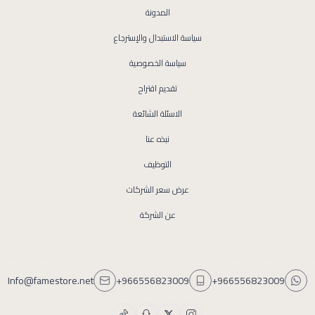
المدونة
سياسة الاستبدال والإسترجاع
سياسة الخصوصية
تقديم اقتراح
الاسئلة الشائعة
نبذه عنا
التوظيف
عرض سعر الشركات
عن الشركة
Info@famestore.net
+966556823009
+966556823009