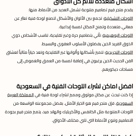
أشكال متعددة تلائم كل الأذواق
يقدم متجر فيم تصاميم متنوعة تشمل العديد من الأنماط، منها:
اللوحات التشكيلية
: تجمع بين الألوان والأشكال لتصنع لوحة فنية تعبّر عن
معاني متعددة وتمنح المكان لمسة إبداعية.
اللوحات البوهيمية
: تأتي بتصاميم حرة وغير تقليدية، تناسب الأشخاص ذوي
الذوق الفريد الذين يفضلون الأسلوب العفوي والبسيط.
اللوحات التجريدية
: تتميز بأشكالها وألوانها غير التقليدية وتعد خياراً مثالياً لعشاق
الفن الحديث الذين يرغبون في إضافة لمسة من العمق والغموض إلى
مساحات ديكورهم.
افضل اماكن لشراء اللوحات الفنية في السعودية
إذا كنت تبحث عن مكان موثوق ومميز لشراء لوحة فنية في
المملكة العربية
السعودية
، فإن متجر فيم هو الخيار الأمثل. بفضل مجموعته الواسعة من
اللوحات المتنوعة مثل الكانفس والأكريليك والهاند ميد، يتميز متجر فيم بجودة
التصاميم وتنوع الأنماط التي تلبي مختلف الأذواق.