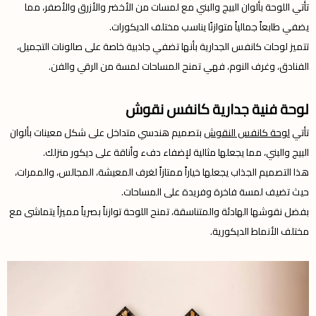
تأتي اللوحة بألوان البيج والبني مع لمسات من الأخضر والأزرق والأصفر، مما
يضفي طابعاً جمالياً متوازنًا يناسب مختلف الديكورات.
تتميز لوحات كانفس الجدارية بأنها تضفي جاذبية خاصة على صالونات التجميل،
الفنادق، وغرف النوم، فهي تمنح المساحات لمسة من الرقي والفن.
لوحة فنية جدارية كانفس نقوش
تأتي
لوحة كانفس النقوش
بتصميم هندسي متداخل على شكل معينات بألوان
البيج والبني، مما يجعلها مثالية لإضفاء دفء وأناقة على ديكور منزلك.
هذا التصميم الجذاب يجعلها خياراً ممتازاً لغرف المعيشة، المجالس، والممرات،
حيث تضيف لمسة فاخرة وفريدة على المساحات.
بفضل نقوشها الهادئة والمتناسقة، تمنح اللوحة توازناً بصرياً مميزاً يتماشى مع
مختلف الأنماط الديكورية.