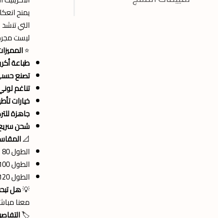
يمنح انعكا
التي تنشد ا
ليست مجرد 
⭐
المميزات
طباعة أكري
تصنع حسب 
تناغم لون
خيارات تأط
جاهزة للتر
شحن سريع
📐
المقاسا
الطول 80 سم × العرض 60 سم
الطول 100 سم × العرض 70 سم
الطول 120 سم × العرض 80 سم
💡
هل تبح
معنا مباشر
🏷️
التفاصي