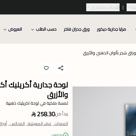
ية
|
ريال سعودي
مرايا جدارية ديكور
ورق جدران فاخر
حسب الطلب
العروض
وراق شجر بألوان الذهبي والأزرق
لوحة جدارية أكريليك أك
والأزرق
لمسة ملكية في لوحة اكريليك ذهبية
258.30
يبدأ من
الممرات ,
غرف المعيشة ,
المجالس ,
أوراق
متوفر