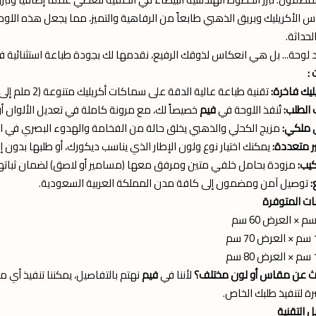
س الأكريليك وبريق الذهبي طابعاً من الرفاهية والتميز، مما يجعل هذه اللوحة خ
لحداثة.
لوحة... بل هي انعكاس لذوقك الرفيع، نقدمها لك بجودة طباعة استثنائية 
 :
ليك فاخرة:
تقنية طباعة عالية الدقة على سماكات أكريليك متنوعة (2 ملم إلى 12 ملم) تضمن بريقاً ووضوحاً للألوان.
الطلب:
تُنفذ اللوحة في
فيم
خصيصاً لك، مع مرونة كاملة في تعديل الألوان أو إضافة قص ليزر (r Cut
ي ملكي:
مزيج الكحلي والذهبي يخلق حالة من الفخامة والهدوء البصري في ا
ير متعددة:
يمكنك اختيار نوع ولون الإطار الذي يناسب ديكورك، أو طلبها بدون 
كيب:
مزودة بحامل خلفي متين ومرفق معها (مسامير أو لاصق) لضمان ثباتها
:
توصيل آمن ومضمون إلى كافة مدن المملكة العربية السعودية.
ت المتوفرة
ث عن مقاس أو لون مختلف؟
لأننا في
فيم
نهتم بالتفاصيل، يمكننا تنفيذ أي
ة لتنفيذ طلبك الخاص.
ل التقنية