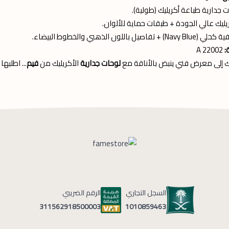
 جدارية طباعة أكريليك (طولية).
يليك عالي الجودة + طبقات حماية للألوان.
Navy Bl) + تفاصيل باللون الذهبي والخطوط البيضاء.
:
A 22002
ك إلى معرض فني ينبض بالأناقة مع
لوحات جدارية
الأكريليك من
فيم
... اطلبه
السجل التجاري
الرقم الضريبي
1010859463
311562918500003