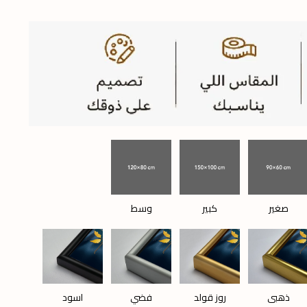
صغير
كبير
وسط
ذهبي
روز قولد
فضي
اسود