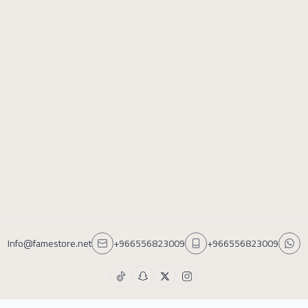
Info@famestore.net
+966556823009
+966556823009