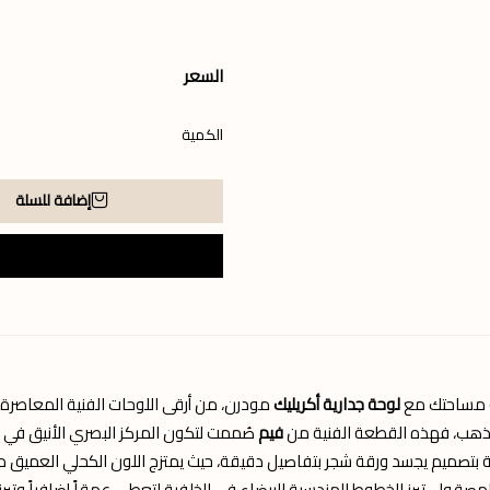
السعر
الكمية
إضافة للسلة
 مساحتك مع
لوحة جدارية أكريليك
مودرن، من أرقى اللوحات الفنية المعاصرة.
ذهب، فهذه القطعة الفنية من
فيم
صُممت لتكون المركز البصري الأنيق في 
حة بتصميم يجسد ورقة شجر بتفاصيل دقيقة، حيث يمتزج اللون الكحلي العمي
المصقول. تبرز الخطوط الهندسية البيضاء في الخلفية لتعطي عمقاً إضافياً وتب