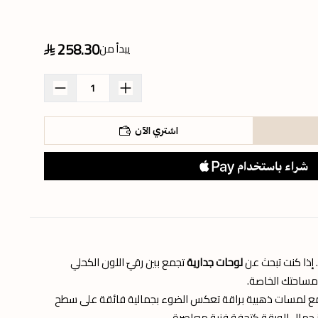
258.30
يبدأ من
اشتري الآن
 إذا كنت تبحث عن
لوحات جدارية
تجمع بين رقيّ اللون الكحلي
مساحتك الخاصة.
ق مع لمسات ذهبية براقة تعكس الضوء بجمالية فائقة على سطح
رز جمال الورقة كتحفة فنية معاصرة.