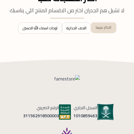
لا تشيل هم الجدران اختر من الاقسام المنتج اللي يناسبك
الاكثر مبيعا
التحف الجدارية
لوحات اسماء الله الحسنى
السجل التجاري
الرقم الضريبي
1010859463
311562918500003