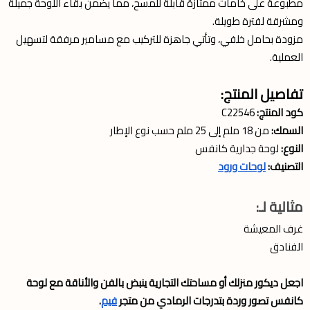
مطبوعة على خامات ممتازة قابلة للمسح، مما يضمن بقاء اللوحة جميلة
ومشرقة لفترة طويلة.
مزودة بحامل خلفي، وتأتي جاهزة للتركيب مع مسامير مرفقة لتسهيل
العملية.
تفاصيل المنتج:
كود المنتج:
C22546
السمك:
من 18 ملم إلى 25 ملم حسب نوع الإطار
النوع:
لوحة جدارية كانفس
التصنيف:
لوحات ورود
مثالية لـ:
غرف المعيشة
الفنادق
اجعل ديكور منزلك أو مساحتك التجارية ينبض بالفن والأناقة مع لوحة
كانفس تصور وردة بتدرجات الرمادي من متجر
فيم
.