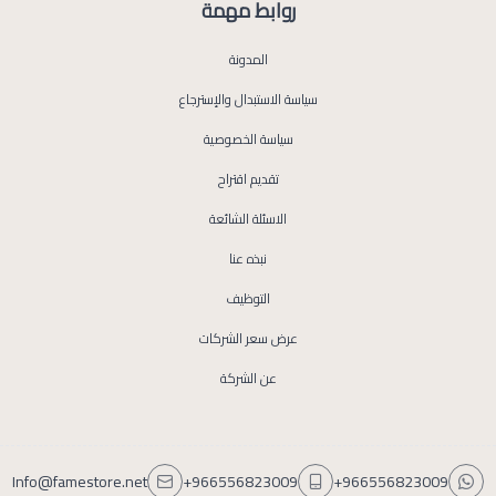
روابط مهمة
المدونة
سياسة الاستبدال والإسترجاع
سياسة الخصوصية
تقديم اقتراح
الاسئلة الشائعة
نبذه عنا
التوظيف
عرض سعر الشركات
عن الشركة
Info@famestore.net
+966556823009
+966556823009