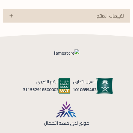
تقييمات المنتج
السجل التجاري
الرقم الضريبي
1010859463
311562918500003
موثق لدى منصة الأعمال