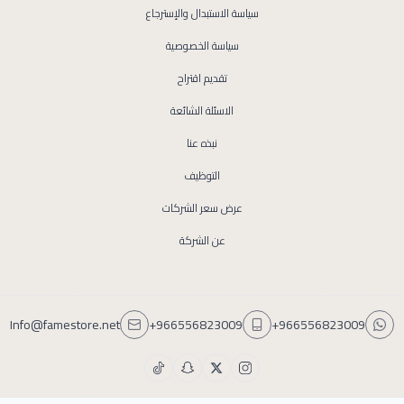
سياسة الاستبدال والإسترجاع
سياسة الخصوصية
تقديم اقتراح
الاسئلة الشائعة
نبذه عنا
التوظيف
عرض سعر الشركات
عن الشركة
Info@famestore.net
+966556823009
+966556823009