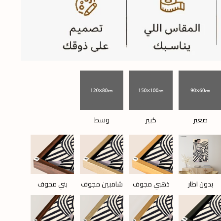
صغير
كبير
وسط
بدون اطار
ذهبي مجوف
شامبين مجوف
بني مجوف