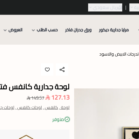
ية
|
ريال سعودي
مرايا جدارية ديكور
ورق جدران فاخر
حسب الطلب
العروض
درجات الابيض والاسود
لوحة جدارية كانفس فتا
127.13
149.57
لوحة ,
كانفس ,
لوحات كانفس ,
لوحات جدا
متوفر