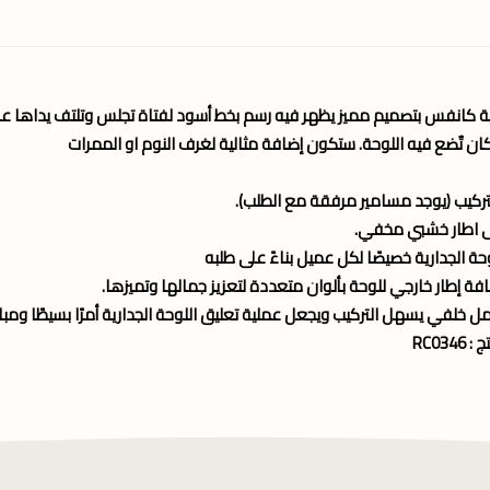
ة كانفس بتصميم مميز يظهر فيه رسم بخط أسود لفتاة تجلس وتلتف يداها عل
ن تٌضع فيه اللوحة. ستكون إضافة مثالية لغرف النوم او الممرات
تركيب (يوجد مسامير مرفقة مع الطلب).
لى اطار خشبي مخفي.
وحة الجدارية خصيصًا لكل عميل بناءً على طلبه
فة إطار خارجي للوحة بألوان متعددة لتعزيز جمالها وتميزها.
ل خلفي يسهل التركيب ويجعل عملية تعليق اللوحة الجدارية أمرًا بسيطًا ومباش
RC034