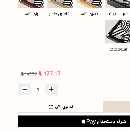
اسود مجوف
ذهبي ظاهر
شامبين ظاهر
بني ظاهر
اسود ظاهر
127.13
149.57
اشتري الآن