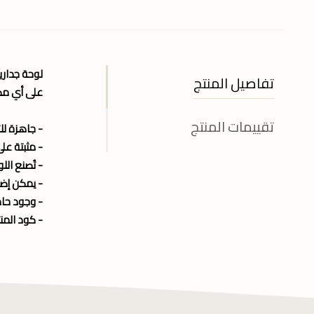
لوحة جداري
تفاصيل المنتج
على أي مكا
تقييمات المنتج
- جاهزة لل
- مثبتة ع
- تُصنع الل
- يمكن إضا
- وجود حام
- كود المنتج : 6