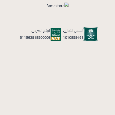
السجل التجاري
الرقم الضريبي
1010859463
311562918500003