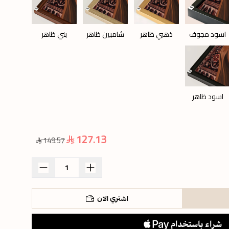
اسود مجوف
ذهبي ظاهر
شامبين ظاهر
بني ظاهر
اسود ظاهر
127.13
149.57
اشتري الآن