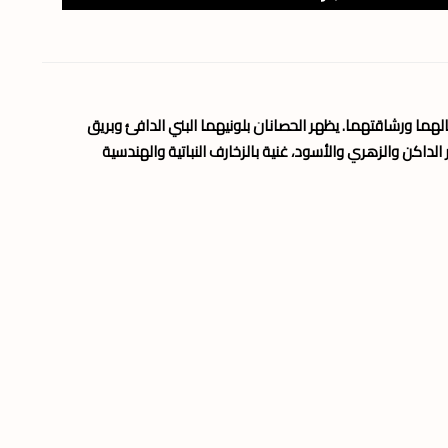
هما ورشاقتهما. يظهر الحصانان بلونيهما البني الدافئ وبريق
داكن والزهري والأسود، غنية بالزخارف النباتية والهندسية