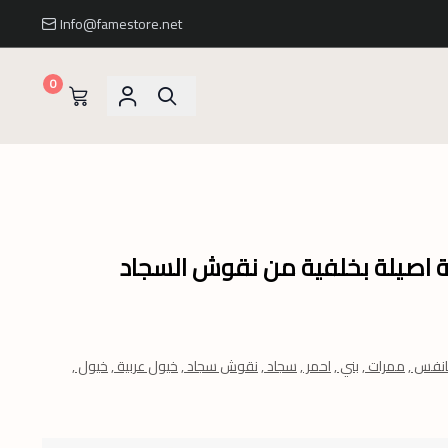
Info@famestore.net
0
ية اصيلة بخلفية من نقوش السجاد
انفس ,
ممرات ,
بني ,
احمر ,
سجاد ,
نقوش سجاد ,
خيول عربية ,
خيول ,