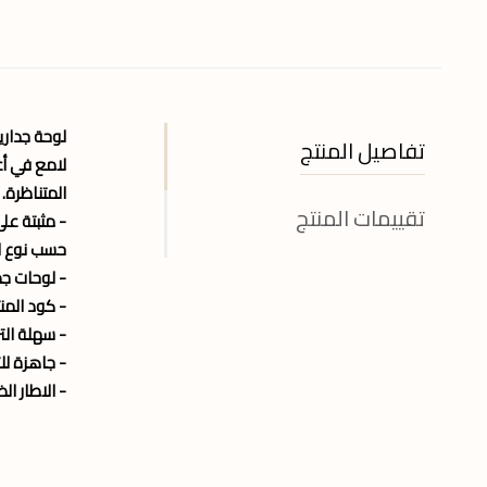
لوحة جداري
تفاصيل المنتج
لامع في أع
المتناظرة.
تقييمات المنتج
- مثبتة على ا
حسب نوع الا
- لوحات جد
- كود المنتج : 5
- سهلة الت
- جاهزة لل
- الاطار ال