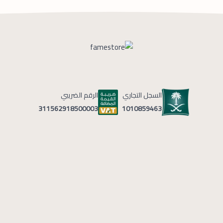
السجل التجاري
الرقم الضريبي
1010859463
311562918500003