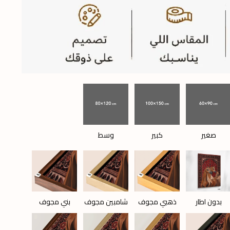
صغير
كبير
وسط
بدون اطار
ذهبي مجوف
شامبين مجوف
بني مجوف