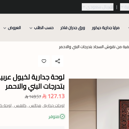
ية
|
ريال سعودي
مرايا جدارية ديكور
ورق جدران فاخر
حسب الطلب
العروض
لفية من نقوش السجاد بتدرجات البني والاحمر
لوحة جدارية لخيول عرب
بتدرجات البني والاحمر
127.13
149.57
لوحات جدارية ,
مجالس ,
كانفس ,
لوحة ك
متوفر