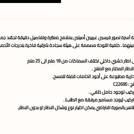
ة آسرة تصور فرسين عربيين أصيلين بملامح معبّرة وتفاصيل دقيقة تجسّد جمال
ينهما ، خلفية اللوحة مصممة على هيئة سجادة شرقية فاخرة بتدرجات الأحمر ال
طار خشبي داخلي تختلف السماكات من 18 ملم الى 25 ملم
طار المختار مع المنتج .
ارية مطبوعة على أجود الخامات قابلة للمسح.
C2269
ركيب لوجود حامل خلفي .
تركيب (يوجد مسامير مرفقة مع الطلب) .
ظاهر بالصورة افتراضي يمكن اختيار نوع وشكل الاطار او بدون الاطار.