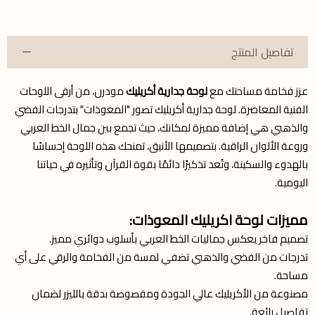
تفاصيل المنتج
عزز فخامة مساحتك مع
لوحة جدارية أكريليك
مودرن، من أرقى اللوحات
الفنية المعاصرة. لوحة جدارية أكريليك تصور "المعوذات" بتدرجات الفضي
والذهبي هي إضافة مميزة لمكانك، حيث تجمع بين جمال الخط العربي
وروعة الألوان الراقية. بتصميمها الأنيق، تمنحك هذه اللوحة إحساسًا
بالهدوء والسكينة، وتُعد تذكيرًا دائمًا بقوة القرآن وتأثيره في حياتنا
اليومية.
مميزات لوحة اكريليك المعوذات:
تصميم فاخر يعكس جماليات الخط العربي بأسلوب دوائري مميز.
تدرجات من الفضي والذهبي تضفي لمسة من الفخامة والرقي على أي
مساحة.
مصنوعة من الأكريليك عالي الجودة ومقصوصة بدقة بالليزر لضمان
تفاصيل رائعة.