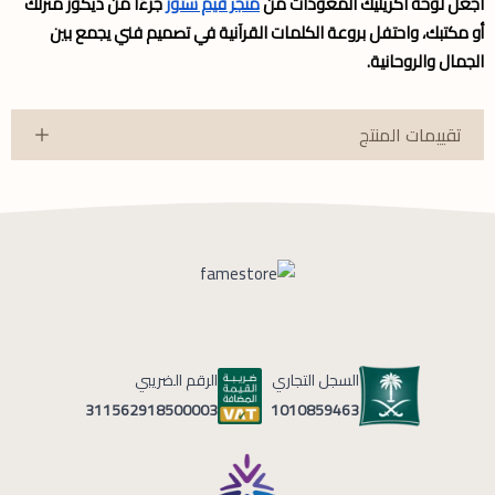
اجعل لوحة اكريليك المعوذات من
متجر فيم ستور
جزءًا من ديكور منزلك
أو مكتبك، واحتفل بروعة الكلمات القرآنية في تصميم فني يجمع بين
الجمال والروحانية.
تقييمات المنتج
السجل التجاري
الرقم الضريبي
1010859463
311562918500003