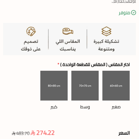
لوحات جدارية ,
متوفر
اختر المقاس ( المقاس للقطعة الواحدة )
*
صغير
وسط
كبير
274.22
السعر
483.70