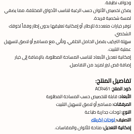
وحواف نظيفة.
يمكن تخصيص الألوان حسب الرغبة لتناسب الأذواق المختلفة، مما يضفي
لمسة شخصية فريدة.
توفر خيارات متعددة للإطار، أو إمكانية تعليقها بدون إطار وفقاً لذوقك
الشخصي.
سهلة التركيب بفضل الحامل الخلفي، وتأتي مع مسامير أو لاصق لتسهيل
عملية التثبيت.
إمكانية تعديل الأبعاد لتناسب المساحة المطلوبة، بالإضافة إلى خيار
إضافة قص ليزر لمزيد من التفاصيل.
تفاصيل المنتج:
كود المنتج
: ACR461
الأبعاد:
قابلة للتخصيص حسب المساحة المطلوبة
المرفقات:
مسامير أو لاصق لتسهيل التثبيت
النوع:
لوحات جدارية طباعة
التصنيف:
لوحات اكريلك
إمكانية التعديل:
متاحة للألوان والمقاسات.