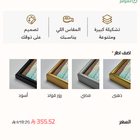
متوفر
اضف اطار
*
ذهبي
فضي
روز قولد
أسود
355.52
السعر
418.26