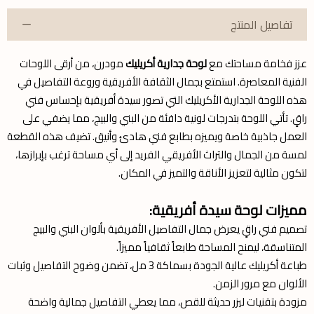
تفاصيل المنتج
عزز فخامة مساحتك مع
لوحة جدارية أكريليك
مودرن، من أرقى اللوحات
الفنية المعاصرة. استمتع بجمال الثقافة الأفريقية وروعة التفاصيل في
هذه اللوحة الجدارية الأكريليك التي تصور سيدة أفريقية بإحساس فني
راقٍ. تأتي اللوحة بتدرجات لونية دافئة من البني والبيج، مما يضفي على
العمل جاذبية خاصة ويميزه بطابع فني هادئ وأنيق. تضيف هذه القطعة
لمسة من الجمال والتراث الأفريقي الفريد إلى أي مساحة ترغب بإبرازها،
لتكون مثالية لتعزيز الأناقة والتميز في المكان.
مميزات لوحة سيدة أفريقية:
تصميم فني راقٍ يعرض جمال التفاصيل الأفريقية بألوان البني والبيج
المتناسقة، ليمنح المساحة طابعاً ثقافياً مميزاً.
طباعة أكريليك عالية الجودة بسماكة 3 مل، تضمن وضوح التفاصيل وثبات
الألوان مع مرور الزمن.
مزودة بتقنيات ليزر حديثة للقص، مما يعطي التفاصيل جمالية واضحة