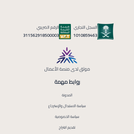
السجل التجاري
الرقم الضريبي
1010859463
311562918500003
موثق لدى منصة الأعمال
روابط مهمة
المدونة
سياسة الاستبدال والإسترجاع
سياسة الخصوصية
تقديم اقتراح