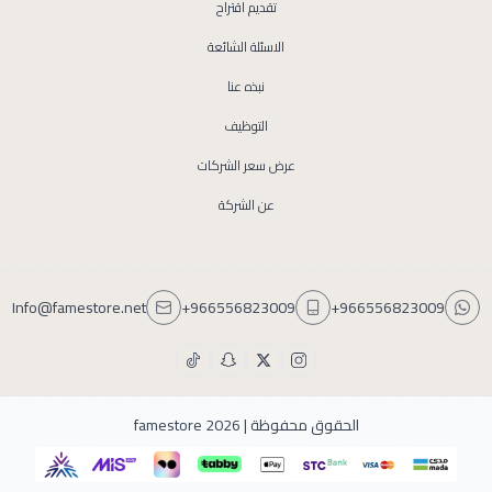
تقديم اقتراح
الاسئلة الشائعة
نبذه عنا
التوظيف
عرض سعر الشركات
عن الشركة
Info@famestore.net
+966556823009
+966556823009
الحقوق محفوظة | 2026
famestore