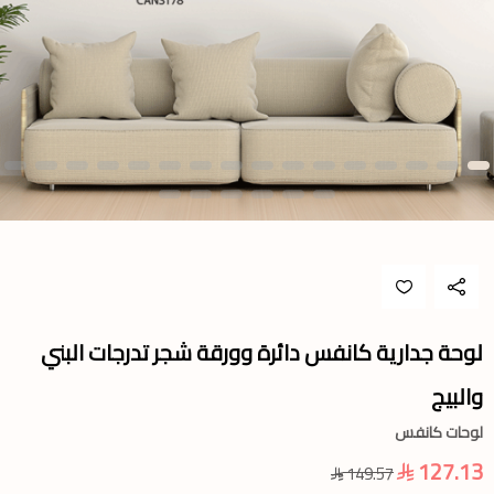
لوحة جدارية كانفس دائرة وورقة شجر تدرجات البني
والبيج
لوحات كانفس
127.13
149.57