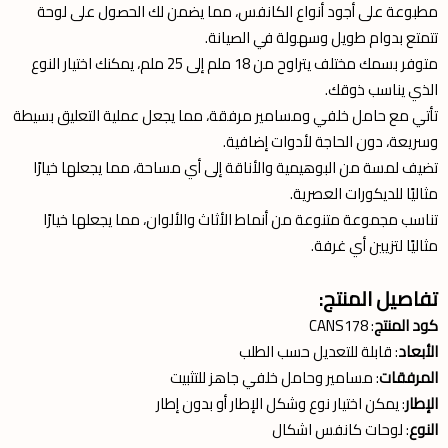
مطبوعة على أجود أنواع الكانفس، مما يضمن لك الحصول على لوحة
تتمتع بدوام طويل وسهولة في الصيانة.
متوفر بسمك مختلف يتراوح من 18 ملم إلى 25 ملم، يمكنك اختيار النوع
الذي يناسب ذوقك.
تأتي مع حامل خلفي ومسامير مرفقة، مما يجعل عملية التعليق بسيطة
وسريعة، دون الحاجة لأدوات إضافية.
تضيف لمسة من البوهيمية والأناقة إلى أي مساحة، مما يجعلها خيارًا
مثاليًا للديكورات العصرية.
تناسب مجموعة متنوعة من أنماط الأثاث والألوان، مما يجعلها خيارًا
مثاليًا لتزيين أي غرفة.
تفاصيل المنتج:
كود المنتج
: CANS178
الأبعاد
: قابلة للتعديل حسب الطلب
المرفقات
: مسامير وحامل خلفي جاهز للتثبيت
الإطار
: يمكن اختيار نوع وشكل الإطار أو بدون إطار
النوع
: لوحات كانفس اشكال