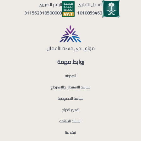
السجل التجاري
الرقم الضريبي
1010859463
311562918500003
موثق لدى منصة الأعمال
روابط مهمة
المدونة
سياسة الاستبدال والإسترجاع
سياسة الخصوصية
تقديم اقتراح
الاسئلة الشائعة
نبذه عنا