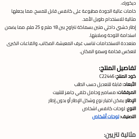
ديكورك.
خامات عالية الجودة مطبوعة على كانفس قابل للمسح، مما يجعلها
مثالية للاستخدام طويل الأمد.
إطار خشبي داخلي متين بسماكة تتراوح بين 18 ملم و 25 ملم، مما يضمن
استدامة اللوحة وصلابتها.
متعددة الاستخدامات تناسب غرف المعيشة، المكاتب، والقاعات الكبرى
لتعكس فخامة وسمو المكان.
تفاصيل المنتج:
كود المنتج:
C22446
الأبعاد:
قابلة للتعديل حسب الطلب
المرفقات:
مسامير وحامل خلفي جاهز للتثبيت
الإطار:
يمكن اختيار نوع وشكل الإطار أو بدون إطار
النوع
: لوحات كانفس اشخاص
التصنيف:
لوحات أشخاص
مثالية لتزيين: