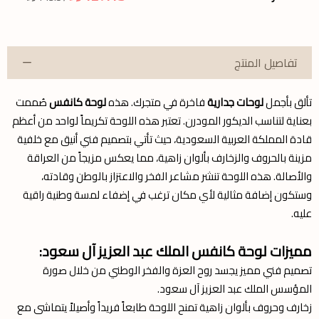
تفاصيل المنتج
تألق بأجمل
لوحات جدارية
فاخرة في متجرك. هذه
لوحة كانفس
صُممت
بعناية لتناسب الديكور المودرن. تعتبر هذه اللوحة تكريماً لواحد من أعظم
قادة المملكة العربية السعودية، حيث تأتي بتصميم فني أنيق مع خلفية
مزينة بالحروف والزخارف بألوان زاهية، مما يعكس مزيجاً من العراقة
والأصالة. هذه اللوحة تنشر مشاعر الفخر والاعتزاز بالوطن وقادته،
وستكون إضافة مثالية لأي مكان ترغب في إضفاء لمسة وطنية راقية
عليه.
مميزات لوحة كانفس الملك عبد العزيز آل سعود:
تصميم فني مميز يجسد روح العزة والفخر الوطني من خلال صورة
المؤسس الملك عبد العزيز آل سعود.
زخارف وحروف بألوان زاهية تمنح اللوحة طابعاً فريداً وأصيلاً يتماشى مع