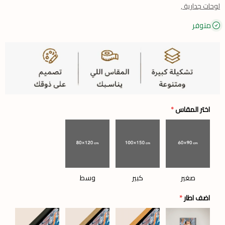
لوحات جدارية ,
متوفر
اختر المقاس
*
صغير
كبير
وسط
اضف اطار
*