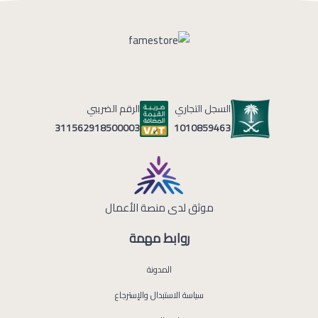
السجل التجاري
الرقم الضريبي
1010859463
311562918500003
موثق لدى منصة الأعمال
روابط مهمة
المدونة
سياسة الاستبدال والإسترجاع