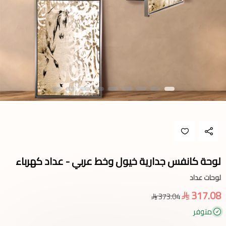
لوحة كانفس جدارية خيول وخط عربي - عداد كهرباء
لوحات عداد
317.08
373.04
متوفر