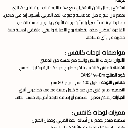
عربية!
استمتع بجمال الفن التشكيلي مع هذه اللوحة الجدارية الفريدة، التي
تجمع بين صورة خيل مدهشة وحروف الخط العربي بأسلوب إبداعي متقن،
مما يخلق تناغماً بصرياً راقياً. بتدرجات الأبيض والبيج ولمسة الذهب
الفاخرة، تعكس هذه القطعة روح الأصالة والرقي، وتضفي لمسة فنية
مميزة على أي مساحة.
مواصفات لوحات كانفس :
الألوان:
تدرجات الأبيض والبيج مع لمسة من الذهبي
الخامة:
قماش كانفس فاخر مطبوع بجودة عالية وقابل للمسح
كود المنتج:
CAN9444-Em
مقاس اللوحة
: طول 100 سم ، عرض 80 سم
التصميم:
مزيج فني من صورة خيول عربية وحروف خط عربي أنيق
الخيارات:
يمكن تعديل التصميم أو إضافة طبقة أكريليك حسب الطلب
مميزات لوحات كانفس :
تصميم مبدع يجمع بين أصالة الخط العربي وجمال الخيول
يضفي إحساسًا بالفخامة والأناقة على الجدران