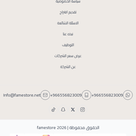
سياسة الخصوصية
تقديم اقتراح
الاسئلة الشائعة
نبذه عنا
التوظيف
عرض سعر الشركات
عن الشركة
Info@famestore.net
+966556823009
+966556823009
الحقوق محفوظة | 2026
famestore