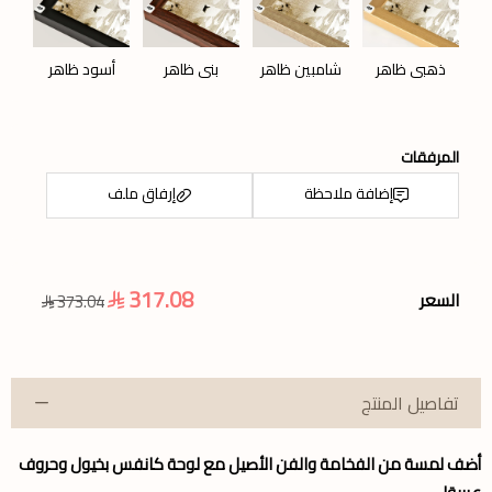
ذهبي ظاهر
شامبين ظاهر
بني ظاهر
أسود ظاهر
المرفقات
إضافة ملاحظة
إرفاق ملف
317.08
السعر
373.04
اسحب و افلت الملف هنا
استعراض
تفاصيل المنتج
أضف لمسة من الفخامة والفن الأصيل مع لوحة كانفس بخيول وحروف