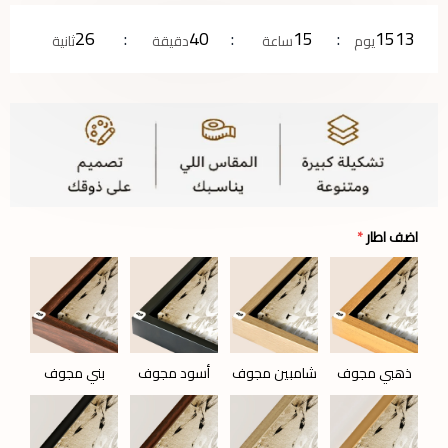
25
40
15
1513
يوم
ساعة
دقيقة
ثانية
اضف اطار
*
ذهبي مجوف
شامبين مجوف
أسود مجوف
بني مجوف