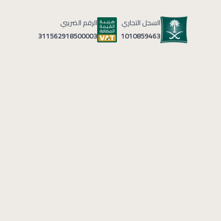
السجل التجاري
الرقم الضريبي
1010859463
311562918500003