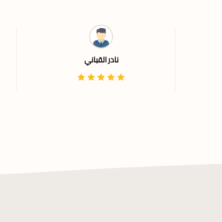
نادر القباني
فة
