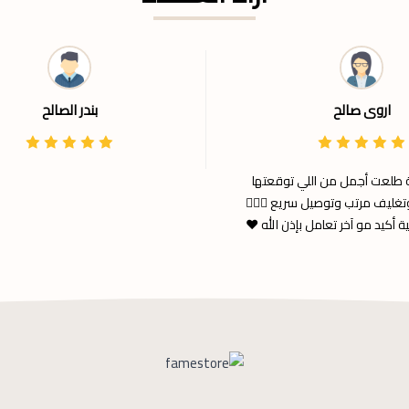
اروى صالح
بندر الصالح
ة طلعت أجمل من اللي توقعتها
ليف مرتب وتوصيل سريع 👌🏼✨
 أكيد مو آخر تعامل بإذن الله ❤️