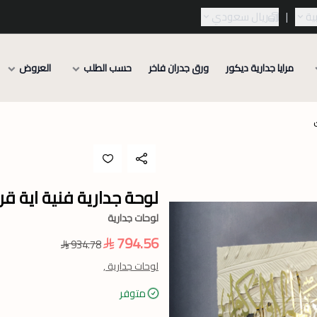
ية
|
ريال سعودي
مرايا جدارية ديكور
ورق جدران فاخر
حسب الطلب
العروض
لوحة جدارية فنية اية قرا
لوحات جدارية
794.56
934.78
لوحات جدارية ,
متوفر