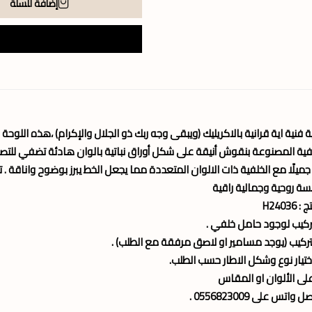
إضافة للسلة
 فنية اية قرانية بالاكريليك (ويبقى وجه ربك ذو الجلال والإكرام) ،هذه اللوحة
لفية المصنوعة بنقوش أنيقة على شكل أوراق نباتية بالوان هادئة تضفي للتصم
ريًا جميلًا مع الخلفية ذات الالوان المتعددة مما يجعل الخط يبرز بوضوح واناق
ة روحية وجمالية راقية
H2403
ركيب لوجود حامل خلفي .
تركيب (يوجد مسامير او لاصق مرفقة مع الطلب) .
ختيار نوع وشكل الاطار حسب الطلب.
على الألوان او المقاس
اتس على 0556823009 .