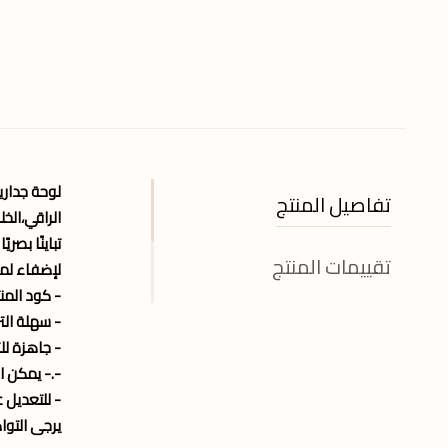
لوحة جدارية
تفاصيل المنتج
الراقي،الخ
تباينًا بص
تقييمات المنتج
لإضفاء لمس
- كود المنتج : 6
- سهلة الت
- جاهزة لل
-.- يمكن ا
- للتعديل 
يرجى التواصل و