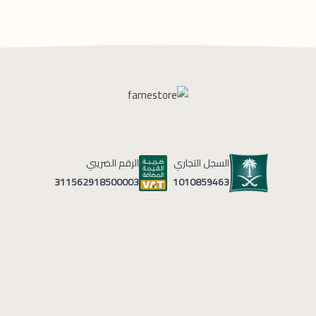
السجل التجاري
الرقم الضريبي
1010859463
311562918500003