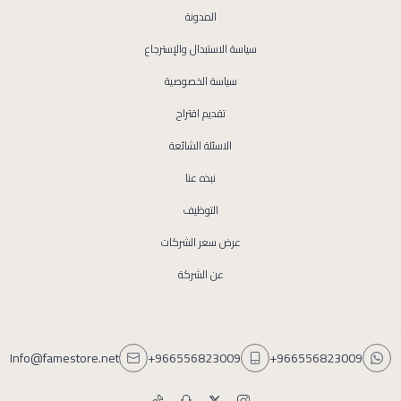
المدونة
سياسة الاستبدال والإسترجاع
سياسة الخصوصية
تقديم اقتراح
الاسئلة الشائعة
نبذه عنا
التوظيف
عرض سعر الشركات
عن الشركة
Info@famestore.net
+966556823009
+966556823009