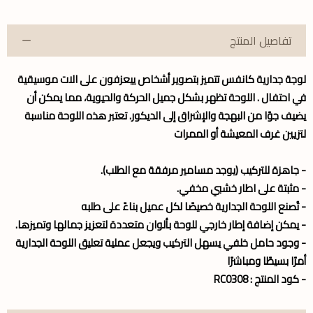
تفاصيل المنتج
لوجة جدارية كانفس تتميز بتصوير أشخاص ييعزفون على الات موسيقية
في احتفال . اللوحة تظهر بشكل جميل الحركة والحيوية، مما يمكن أن
يضيف جوًا من البهجة والإشراق إلى الديكور. تعتبر هذه اللوحة مناسبة
لتزيين غرف المعيشة أو الممرات
- جاهزة للتركيب (يوجد مسامير مرفقة مع الطلب).
- مثبتة على اطار خشبي مخفي.
- تُصنع اللوحة الجدارية خصيصًا لكل عميل بناءً على طلبه
- يمكن إضافة إطار خارجي للوحة بألوان متعددة لتعزيز جمالها وتميزها.
- وجود حامل خلفي يسهل التركيب ويجعل عملية تعليق اللوحة الجدارية
أمرًا بسيطًا ومباشرًا
- كود المنتج : RC0308