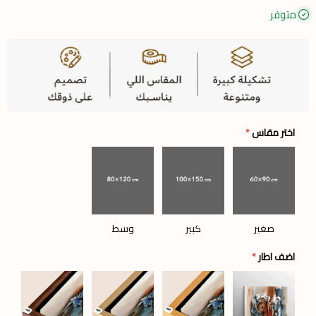
متوفر
اختر مقاس
*
صغير
كبير
وسط
اضف اطار
*