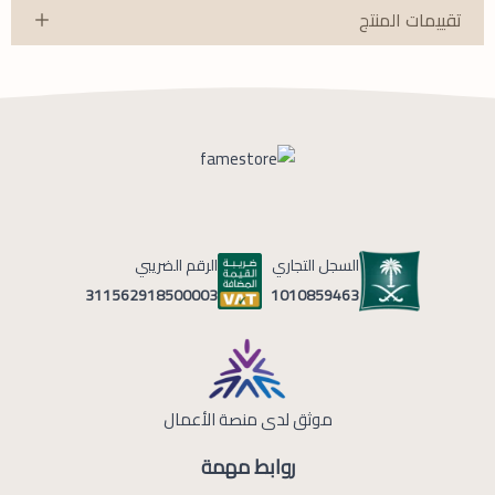
تقييمات المنتج
السجل التجاري
الرقم الضريبي
1010859463
311562918500003
موثق لدى منصة الأعمال
روابط مهمة