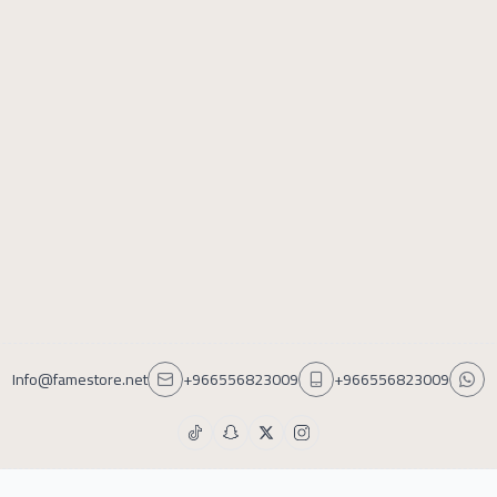
Info@famestore.net
+966556823009
+966556823009