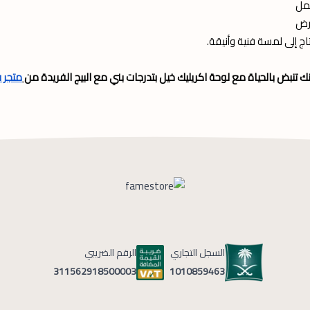
مل
رض
اج إلى لمسة فنية وأنيقة.
ك تنبض بالحياة مع لوحة اكريليك خيل بتدرجات بني مع البيج الفريدة من
متجر 
السجل التجاري
الرقم الضريبي
1010859463
311562918500003