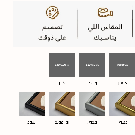
صغير
وسط
كبير
ذهبي
فضي
روز قولد
أسود