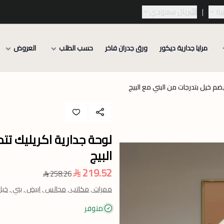
ية
|
ريال سعودي
مرايا جدارية ديكور
ورق جدران فاخر
حسب الطلب
العروض
يضم خيل بتدرجات من البني مع البيج
لوحة جدارية اكريليك تت
البيج
219.52
258.26
ممرات ,
مكاتب ,
مجالس ,
ابيض ,
بني ,
خيل
متوفر