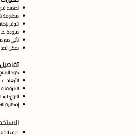
تصميم فني 
مطبوعة بتقنية عالية
تتوفر بإطا
مزودة بحام
تأتي مع مس
يمكن تعديل
تفاصيل ا
كود المنتج:
الأبعاد
: قا
المرفقات
:
النوع
: لوحا
إمكانية ال
الاستخدا
غرف المع