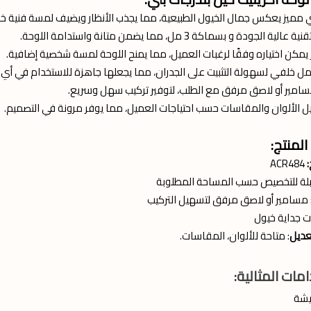
مميز يعكس جمال الخيول الطبيعية، مما يجذب الأنظار ويضيف لمسة فنية خ
 الجودة و بسماكة 3 مل، مما يضمن متانة واستدامة اللوحة.
ر يمكن اختياره وفقًا لرغبات العميل، مما يمنح اللوحة لمسة شخصية إضافية.
ل خلفي لسهولة التثبيت على الجدران، مما يجعلها جاهزة للاستخدام في أي
امير أو لاصق مرفق مع الطلب، لتوفير تركيب سهل وسريع.
 الألوان والمقاسات حسب احتياجات العميل، مما يوفر مرونة في التصميم.
لمنتج:
ACR484
بلة للتخصيص حسب المساحة المطلوبة
 مسامير أو لاصق مرفق لتسهيل التركيب
ت جداية خيول
تعديل
: متاحة للألوان، المقاسات.
مات المثالية:
يشة