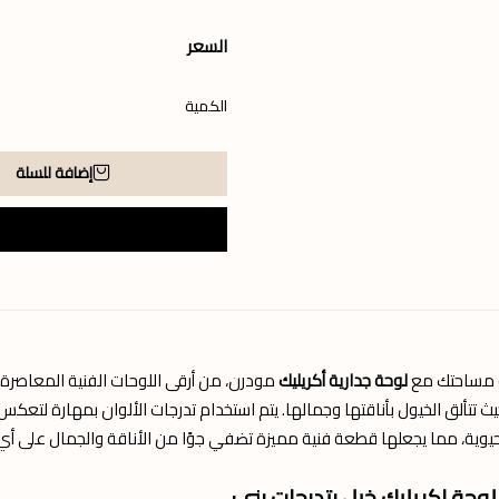
السعر
الكمية
إضافة للسلة
 مساحتك مع
لوحة جدارية أكريليك
مودرن، من أرقى اللوحات الفنية المعاصرة. لو
يث تتألق الخيول بأناقتها وجمالها. يتم استخدام تدرجات الألوان بمهارة لتعكس 
حيوية، مما يجعلها قطعة فنية مميزة تضفي جوًا من الأناقة والجمال على أ
وحة اكريليك خيل بتدرجات بني: