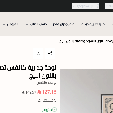
ية
|
ريال سعودي
مرايا جدارية ديكور
ورق جدران فاخر
حسب الطلب
العروض
ة باللون الاسود وخلفية باللون البيج
لوحة جدارية كانفس تصو
باللون البيج
لوحات كانفس
127.13
149.57
لوحات جدارية ,
متوفر