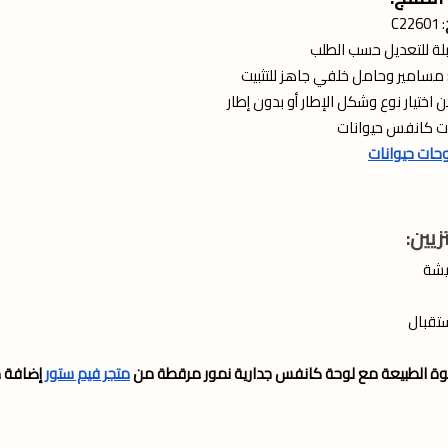
: C22601
لة للتعديل حسب الطلب
مسامير وحامل خلفي جاهز للتثبيت
اختيار نوع وشكل الإطار أو بدون إطار
ات كانفس حيوانات
حات حيوانات
زيين:
يشة
تقبال
وة الطبيعة مع لوحة كانفس جدارية نمور مرقطة من
متجر فيم ستور
إضافة م