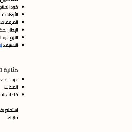
كود المنتج
الأبعاد:
قاب
المرفقات:
الإطار:
يمكن 
النوع
: لوح
التصنيف:
لو
مثالية لت
غرف المع
المكاتب
قاعات الاس
استمتع بق
منزلك.