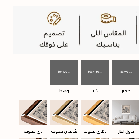
صغير
كبير
وسط
بدون اطار
ذهبي مجوف
شامبين مجوف
بني مجوف