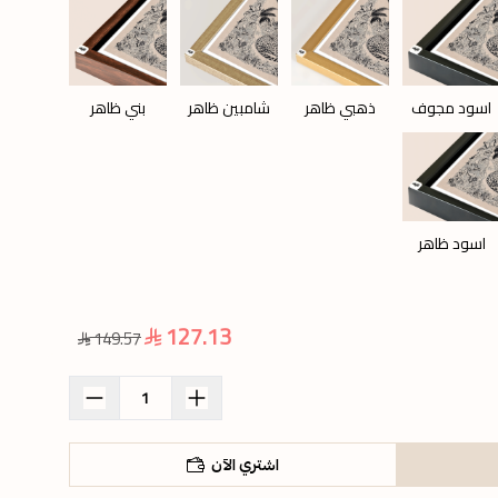
اسود مجوف
ذهبي ظاهر
شامبين ظاهر
بني ظاهر
اسود ظاهر
127.13
149.57
اشتري الآن