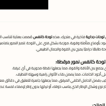
ل
لوحات جدارية
فاخرة في متجرك. هذه
لوحة كانفس
صُممت بعناية لتناسب الد
ود بأوضاع متأملة وقوية، موزعة بشكل فني على اللوحة. تتميز النمور بتفاصيل د
ة طابعًا دراميًا يمزج بين القوة والجمال الطبيعي.
لوحة كانفس نمور مرقطة:
يجمع بين الأناقة والقوة، مما يجعلها نقطة محورية في أي غرفة.
 أجود الخامات، مما يضمن بقاء الألوان زاهية وسهلة التنظيف.
يب بفضل الحامل الخلفي المرفق، مما يجعلها جاهزة للتعليق في دقائق مع
ار نوع وشكل الإطار الذي يناسب ذوقك، أو تركها بدون إطار لإضفاء لمسة عصر
لمنتج: