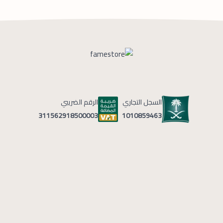
السجل التجاري
الرقم الضريبي
1010859463
311562918500003