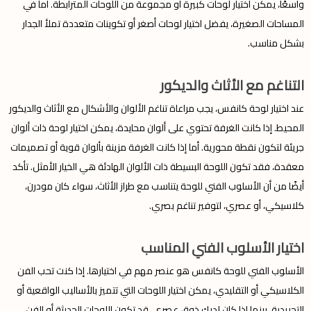
واسعًا، يمكن اختيار لوحات كبيرة أو مجموعة من اللوحات المترابطة. أما في
المساحات الصغيرة، يفضل اختيار لوحات أصغر أو تكوينات متعددة تملأ الجدار
بشكل مناسب.
التناغم مع الأثاث والديكور
عند اختيار لوحة كانفس، يجب مراعاة تناغم الألوان والأشكال مع الأثاث والديكور
المحيط. إذا كانت الغرفة تحتوي على ألوان محايدة، يمكن اختيار لوحة ذات ألوان
جريئة لتكون نقطة محورية. أما إذا كانت الغرفة مزينة بألوان قوية أو تصميمات
معقدة، فقد تكون اللوحة البسيطة ذات الألوان الهادئة هي الخيار الأمثل. تأكد
أيضًا من أن الأسلوب الفني للوحة يتناسب مع طراز الأثاث، سواء كان مودرن،
كلاسيكي، أو عصري، لتوفير تناغم بصري.
اختيار الأسلوب الفني المناسب
الأسلوب الفني للوحة كانفس هو عنصر مهم في اختيارها. إذا كنت تحب الفن
الكلاسيكي أو التقليدي، يمكن اختيار اللوحات التي تتميز بالأساليب الواقعية أو
التجريدية، بينما إذا كان لديك ذوق عصري، قد تكون اللوحات الحديثة أو الفن