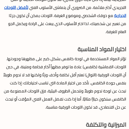
التجريدي أكثر ملائمة. من الضروري أن يتماشى الأسلوب الفني
لأفضل اللوحات
الجدارية
مع ذوقك الشخصي وموضوع الغرفة. اللوحات يمكن أن تكون جزءًا
من تعبير عن شخصيتك، لذا اختر الأسلوب الذي يبعث على الراحة ويكمل الجو
العام للغرفة.
اختيار المواد المناسبة
تؤثر المواد المستخدمة في لوحة كانفس بشكل كبير على مظهرها وجودتها.
اللوحات القماشية (كانفس) عادة ما توفر مظهراً أكثر فخامة ومتينة، في حين
أن اللوحات الورقية (التوال) تعتبر أقل تكلفة وأخف وزنًا ولكنها قد لا تدوم طويلاً
بنفس جودة الكانفس. تأكد من اختيار المادة التي تناسب احتياجاتك: إذا كنت
تبحث عن لوحة تدوم طويلاً وتتحمل الظروف البيئية، فإن اللوحات المصنوعة من
الكانفس ستكون خيارًا مثاليًا. أما إذا كنت تفضل العمل الفني المؤقت أو تبحث
عن حل اقتصادي، قد تكون اللوحات الورقية مناسبة.
الميزانية والتكلفة