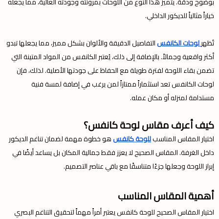
بوضوح ودقة. يتميز هذا النوع من اللوحات بمرونته وجودته العالية، مما يجعله
خياراً مثالياً للديكور الداخلي.
تُظهر
لوحات الكانفس
التفاصيل الدقيقة والألوان بشكل مميز، مما يجعلها تبدو
أكثر واقعية وجمالاً. بالإضافة إلى ذلك، يُعتبر الكانفس من المواد المتينة التي
تضمن بقاء اللوحة لفترة طويلة مع الحفاظ على جودتها الأصلية. لذلك، فإن
لوحات الكانفس تعد استثماراً ممتازاً لمن يرغب في إضافة لمسة فنية
مستدامة لمنزله أو مكان عمله.
كيف أعرف مقاس لوحة كانفس؟
اختيار المقاس المناسب
للوحة كانفس
هو خطوة مهمة لضمان تناغم الديكور
داخل الغرفة. المقاس الصحيح لا يعزز فقط جمالية المكان بل يساعد أيضًا في
إبراز اللوحة وجعلها جزءًا متناسقًا مع باقي عناصر التصميم.
أهمية المقاس المناسب
اختيار المقاس الصحيح للوحة كانفس يعتبر أمراً مهماً لتحقيق التناغم البصري