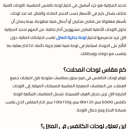
تحديد الميزانية هو جزء أساسي في اختيار لوحة كانفس المناسبة. اللوحات الفنية
تختلف بشكل كبير في الأسعار حسب الحجم، المادة، والفنان. قد تجد لوحات
بأسعار معقولة من فنانين محليين أو أعمال فنية مطبوعة، بينما يمكن أن
تكون اللوحات الأصلية لفنانين مشهورين أكثر تكلفة. من المهم تحديد الميزانية
التي تريد تخصيصها لاختيار
لوحة جدارية للمنزل
تناسب احتياجاتك المالية، دون
التأثير على الجودة. استثمار في لوحة فنية تعتبر تجربة دائمة، لذا اختر بعناية بما
يتناسب مع ذوقك وإمكاناتك.
كم مقاس لوحات المحلات؟
تتوفر لوحات الكانفس في فيم ستور بمقاسات متنوعة تلبي احتياجات جميع
العملاء، من المقاسات الصغيرة المناسبة للمساحات الضيقة، إلى اللوحات
الكبيرة التي تزين جدران الغرف الفسيحة. تشمل المقاسات الشائعة للوحة
كانفس 60x90 سم، 80x120 سم، و100x150 سم. اختر المقاس الذي يناسب
مساحة الجدار ويبرز جمال اللوحة.
اين تعلق لوحات الكانفس في المنزل؟