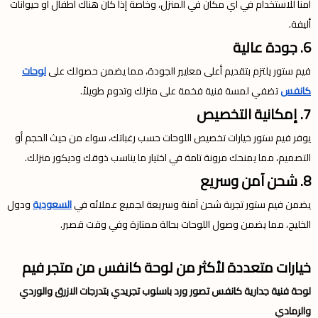
آمناً للاستخدام في أي مكان في المنزل، وخاصة إذا كان هناك أطفال أو حيوانات
أليفة.
6. جودة عالية
فيم ستور يلتزم بتقديم أعلى معايير الجودة، مما يضمن حصولك على
لوحات
كانفس
تضفي لمسة فنية فخمة على منزلك وتدوم طويلاً.
7. إمكانية التخصيص
يوفر فيم ستور خيارات تخصيص اللوحات حسب رغباتك، سواء من حيث الحجم أو
التصميم، مما يمنحك مرونة تامة في اختيار ما يناسب ذوقك وديكور منزلك.
8. شحن آمن وسريع
يضمن فيم ستور تجربة شحن آمنة وسريعة لجميع عملائه في
السعودية
ودول
الخليج، مما يضمن وصول اللوحات بحالة ممتازة وفي وقت قصير.
خيارات متعددة لأكثر من لوحة كانفس من متجر فيم
لوحة فنية جدارية كانفس تصور ورد باسلوب تجريدي بتدرجات الازرق والوردي
والرمادي