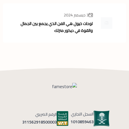
3 ديسمبر 2024
لوحات خيول هي الفن الذي يجمع بين الجمال
والقوة في ديكور منزلك
السجل التجاري
الرقم الضريبي
1010859463
311562918500003