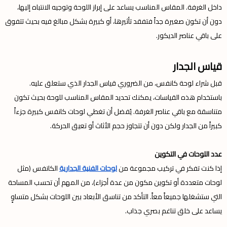
داخل الغرفة. المقاس المناسب يساعد على إبراز اللوحة وتوجيه الانتباه إليها،
دون أن تكون صغيرة جداً فتفقد تأثيرها، أو كبيرة بشكل مبالغ فيه بحيث تتفوق
على باقي عناصر الديكور.
قياس الجدار
قبل شراء لوحة كانفس، من الضروري قياس الجدار الذي ستعلق عليه.
باستخدام هذه القياسات، يمكنك تحديد المقاس المناسب للوحة بحيث تكون
متناسقة مع باقي عناصر الغرفة. يُفضل أن تغطي لوحات كانفس كبيرة جزءاً
كبيراً من الجدار ولكن دون أن تتجاوز حجم الأثاث أو تعيق الحركة.
عدد اللوحات في التكوين
إذا كنت تفكر في تركيب مجموعة من
لوحات الفنية الجدارية
الكانفس (مثل
لوحات متعددة أو تكوين مكون من عدة أجزاء)، من المهم أن تحسب المساحة
التي ستشغلها جميعاً معاً. التأكد من تناسق الأبعاد بين اللوحات بشكل متساوٍ
يساعد على خلق تناغم بصري جذاب.