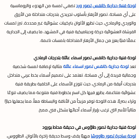
لوحة فنية جدارية كانفس تصور ورد
تضفي لمسة من الهدوء والرومانسية
على أي مساحة. تصور الأزهار بأسلوب تجريدي بتدرجات متداخلة من الأزرق
والوردي والرمادي، حيث تظهر الألوان بتركيبات عشوائية غير محددة. تبرز لمسات
الفرشاة العشوائية حركة وديناميكية فنية في المشهد، ما يضيف إلى الجدارية
عمقًا فنيًا يعزز من جمال الأزهار المتداخلة بلمسات ناعمة.
لوحة فنية جدارية كانفس تصور اسماء عائلة بتدرجات الرمادي
تعد
لوحة جدارية كانفس تصور اسماء عائلة
مثالية لإضافة لمسة شخصية
وجمالية فريدة إلى أي مساحة. تعتمد على تصميم أسماء بخط عربي متداخل
بتدرجات أنيقة من الرمادي، حيث تتوزع الأسماء على الخلفية بطريقة فنية
عشوائية متناغمة، يظهر فيها كل اسم بخطوط فنية متنوعة مما يضيف تنوعًا
وثراء بصريًا. هذه اللوحة توفر مزيجاً من الأناقة والبساطة معاً، مما يجعلها خيارًا
مثالياً للأسر التي ترغب بإبراز أسماء أحبائها بشكل فني مميز.
لوحة فنية جدارية تصور طاؤوس في حديقة محاط بورود
لوحة ساحرة تصور طاووسًا
مهيبًا يقف وسط حديقة زاخرة بالألوان. الطاووس،