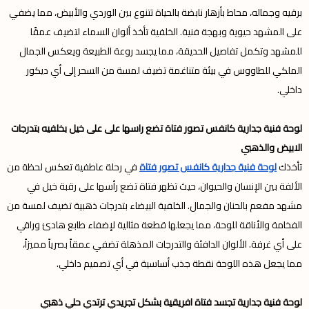
برقيه وجماله، محاط بأزهار نابضة بالحياة تتنوع بين الوردي والأبيض، مما يضفي
على المشهد حيوية وبهجة فنية. الخلفية تأخذ ألوان السماء لتضيف عمقًا
للمشهد وتكمل تفاصيل الحديقة، مما يجسد روعة الطبيعة ويعكس الجمال
الملكي للطاووس في بيئة متناغمة تضيف لمسة من السحر إلى أي ديكور
داخلي.
لوحة فنية جدارية كانفس تصور فتاة تضع راسها على على خيل بخلفيه بتدرجات
الابيض والذهبي
تأخذك
لوحة فنية جدارية كانفس تصور فتاة
في رحلة عاطفية تعكس لحظة من
الألفة بين الإنسان والحيوان، حيث تظهر فتاة تضع رأسها على رقبة خيل في
مشهد مفعم بالحنان والجمال. الخلفية البيضاء بتدرجات ذهبية تضيف لمسة من
الفخامة والأناقة للوحة، مما يجعلها قطعة مثالية لإضفاء طابع هادئ وراقي
على أي غرفة. الألوان الدافئة والتدرجات المذهلة تضفي عمقاً بصرياً مميزاً،
مما يجعل هذه اللوحة نقطة جذب أساسية في أي تصميم داخلي.
لوحة فنية جدارية تجسد فتاة افريقية بشكل تجريدي ترتدي حلي ذهبي