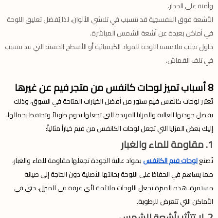
وآمنة على الجدار.
الأشعة فوق البنفسجية قد تتسبب في تلاشي الألوان، لذا يُفضل تعليق اللوحة
في أماكن بعيدة عن أشعة الشمس المباشرة.
حاول تجنب ملامسة اللوحة للمواد الكيميائية أو الأسطح الخشنة التي قد تتسبب
في تلف القماش.
8 أسباب تميز لوحات كانفس من متجر فيم عن غيرها
تُعتبر لوحات كانفس فيم ستور من أفضل الخيارات المتاحة في السوق، وذلك
بفضل جودتها العالية والمزايا الفريدة التي تجعلها تدوم طويلاً وتحتفظ بجمالها.
إليك بعض المزايا التي تجعل لوحات الكانفس من فيم خياراً مثالياً:
1. مقاومة للماء والغبار
تُصنع
لوحات فيم الكانفس
بمواد عالية الجودة تجعلها مقاومة للماء والغبار،
مما يساهم في الحفاظ على اللوحة بحالتها الأصلية دون الحاجة إلى صيانة
مستمرة. هذه الميزة تجعل اللوحات ملائمة لأي غرفة في المنزل، حتى في
الأماكن التي تتعرض للرطوبة.
2. لا تتأثر بأشعة الشمس