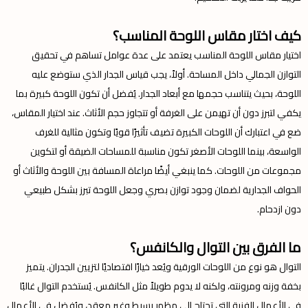
كيف اختار مقاس اللوحة المناسب؟
اختيار مقاس اللوحة المناسب يعتمد على عدة عوامل تساهم في تحقيق
التوازن الجمالي داخل المساحة. أولاً، يجب قياس الجدار الذي ستوضع عليه
اللوحة، بحيث يتناسب حجمها مع أبعاد الجدار. يُفضل أن تكون اللوحة كبيرة بما
يكفي لتبرز دون أن تهيمن على الغرفة أو تتجاوز حجم الأثاث. عند اختيار المقاس،
ضع في اعتبارك أن اللوحات الكبيرة تضيف تأثيرًا قويًا وتكون مثالية للغرف
الواسعة، بينما اللوحات الأصغر تكون مناسبة للمساحات الضيقة أو لتكوين
مجموعات من اللوحات. كما ينبغي أيضًا مراعاة المسافة بين اللوحة والأثاث أو
الحواف الجدارية لضمان وجود توازن بصري وجعل اللوحة تبرز بشكل طبيعي
دون ازدحام.
ما الفرق بين التوال والكانفس؟
التوال هو نوع من اللوحات الورقية ويُعد خيارًا اقتصاديًا لتزيين الجدران. يتميز
بخفة وزنه ومرونته، ولكنه لا يدوم طويلاً مثل الكانفس. يُستخدم التوال غالبًا
في الأعمال الفنية التي تحتاج إلى مظهر بسيط وغير معقد، ويُفضل في الأعمال