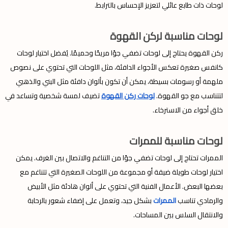
لوحات ذات طابع عائلي لتعزيز الإحساس بالترابط.
لوحات مناسبة لركن القهوة
ركن القهوة يحتاج إلى لوحات تضفي جوًا مريحًا وحميمًا. يُفضل اختيار لوحات
كانفس صغيرة تعكس الأجواء الدافئة، مثل اللوحات التي تحتوي على نصوص
ملهمة أو رسومات بسيطة، يمكن أن تكون بألوان دافئة مثل البني والذهبي
لتتناسب مع جو القهوة.
لوحات ركن القهوة
تضيف لمسة شخصية وتساعد في
خلق أجواء من الاسترخاء.
لوحات مناسبة للممرات
الممرات تحتاج إلى لوحات تضفي جوًا من التناغم والاتصال بين الغرف. يمكن
اختيار لوحات طويلة ضيقة أو مجموعة من اللوحات الصغيرة التي تتناغم مع
بعضها البعض. الأعمال الفنية التي تحتوي على ألوان هادئة مثل الأبيض
والرمادي تناسب
الممرات
بشكل جيد، وتعمل على إضفاء شعور بالرحابة
والانتقال السلس بين المساحات.