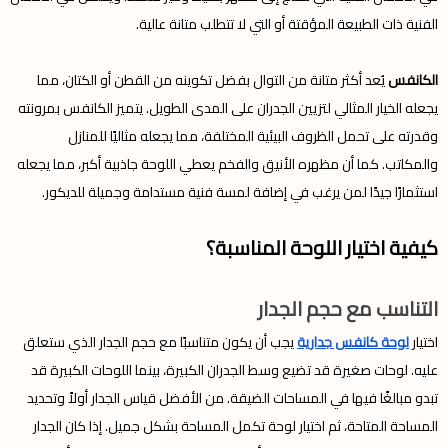
الفنية ذات الطبيعة المؤقتة أو التي لا تتطلب متانة عالية.
الكانفس
يُعد أكثر متانة من التوال بفضل تكوينه من القطن أو الكتان، مما
يجعله الخيار المثالي لتزيين الجدران على المدى الطويل. يتميز الكانفس بمرونته
وقدرته على تحمل الظروف البيئية المختلفة، مما يجعله مثاليًا للمنازل
والمكاتب. كما أن مظهره الأنيق والفخم يعطي اللوحة جاذبية أكبر، مما يجعله
استثمارًا جيدًا لمن يرغب في إضافة لمسة فنية مستدامة وجميلة للديكور.
كيفية اختيار اللوحة المناسبة؟
التناسب مع حجم الجدار
اختيار
لوحة كانفس جدارية
يجب أن يكون متناسبًا مع حجم الجدار الذي ستعلق
عليه. لوحات صغيرة قد تضيع وسط الجدران الكبيرة، بينما اللوحات الكبيرة قد
تبدو مبالغًا فيها في المساحات الضيقة. من الأفضل قياس الجدار أولاً وتحديد
المساحة المتاحة، ثم اختيار لوحة تكمل المساحة بشكل جميل. إذا كان الجدار