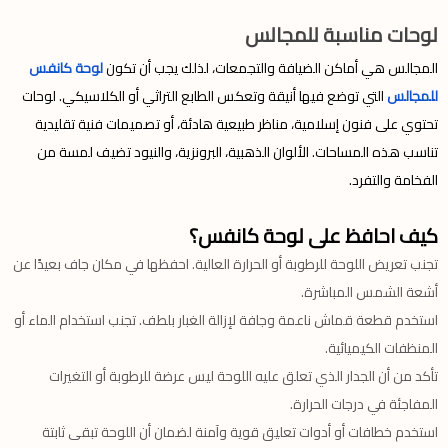
لوحات مناسبة للمجالس
المجالس هي أماكن الضيافة والتجمعات، لذلك يجب أن تكون
لوحة كانفس
للمجالس
التي توضع فيها أنيقة وتعكس الطابع التراثي أو الكلاسيكي. لوحات
تحتوي على فنون إسلامية، مناظر طبيعية هادئة، أو تصميمات فنية تقليدية
تناسب هذه المساحات. الألوان الذهبية، البرونزية، والنيود تضيف لمسة من
الفخامة والتفرد.
كيف احافظ على لوحة كانفس؟
تجنب تعريض اللوحة للرطوبة أو الحرارة العالية. احفظها في مكان جاف بعيدًا عن
أشعة الشمس المباشرة.
استخدم قطعة قماش ناعمة وجافة لإزالة الغبار بلطف. تجنب استخدام الماء أو
المنظفات الكيميائية.
تأكد من أن الجدار الذي تعلق عليه اللوحة ليس عرضة للرطوبة أو التغيرات
المفاجئة في درجات الحرارة.
استخدم خطافات أو أدوات تعليق قوية وآمنة لضمان أن اللوحة تبقى ثابتة