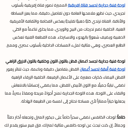
لوحة فنية جدارية تجسد فتاة افريقية
المميزة تصور فتاة إفريقية بأسلوب
تجريدي، حيث تظهر ملامحها العامة دون تفاصيل دقيقة، مما يعزز البساطة
والأناقة. الفتاة ترتدي حُليًا ذهبيًا تقليديًا يعكس الفخامة والثقافة الأفريقية
الغنية. الخلفية تضم تدرجات من البيج والوردي، مما يخلق تناغماً مع الحُلي
الذهبية ويضيف شعورًا بالهدوء والاسترخاء. هذه القطعة الفنية تعكس
الطابع العصري، وهي مثالية لملء المساحات الداخلية بأسلوب عصري ومميز.
لوحة فنية جدارية تجسد اغصان قطن باللون اللون وخلفية باللون الازرق الزاهي
لوحة فنية أنيقة تجسد أغصان
القطن بتفاصيل دقيقة وناعمة، حيث تتناثر زهور
القطن البيضاء ككرات صغيرة على الأغصان الرفيعة. الخلفية الزرقاء الزاهية
تضفي تباينًا جميلًا مع اللون الأبيض للقطن، مما يضفي إحساسًا بالانتعاش
والنقاء على اللوحة. هذه اللوحة الجدارية تمنح أجواءً مريحة وصفاءً بصرياً، مما
يجعلها خياراً ممتازاً لأي مساحة تحتاج إلى لمسة من الطبيعة الهادئة.
ختاماً؛
لوحات الكانفس تضفي سحراً خاصاً على ديكور المنزل وتجعله أكثر دفئاً
وجمالاً. إن كنت تبحث عن لوحه كانفس مثالية لمنزلك، فإن فيم ستور يقدم لك