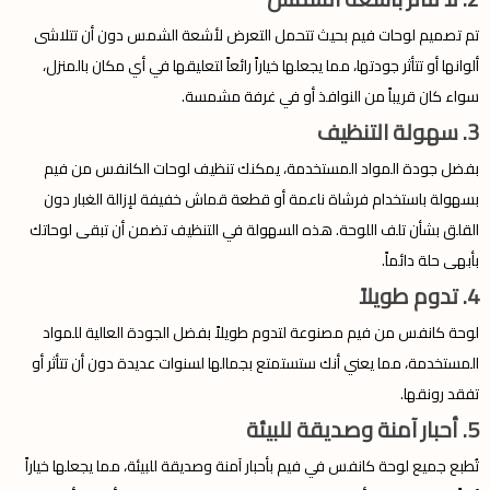
تم تصميم لوحات فيم بحيث تتحمل التعرض لأشعة الشمس دون أن تتلاشى
ألوانها أو تتأثر جودتها، مما يجعلها خياراً رائعاً لتعليقها في أي مكان بالمنزل،
سواء كان قريباً من النوافذ أو في غرفة مشمسة.
3. سهولة التنظيف
بفضل جودة المواد المستخدمة، يمكنك تنظيف لوحات الكانفس من فيم
بسهولة باستخدام فرشاة ناعمة أو قطعة قماش خفيفة لإزالة الغبار دون
القلق بشأن تلف اللوحة. هذه السهولة في التنظيف تضمن أن تبقى لوحاتك
بأبهى حلة دائماً.
4. تدوم طويلاً
لوحة كانفس من فيم مصنوعة لتدوم طويلاً بفضل الجودة العالية للمواد
المستخدمة، مما يعني أنك ستستمتع بجمالها لسنوات عديدة دون أن تتأثر أو
تفقد رونقها.
5. أحبار آمنة وصديقة للبيئة
تُطبع جميع لوحة كانفس في فيم بأحبار آمنة وصديقة للبيئة، مما يجعلها خياراً