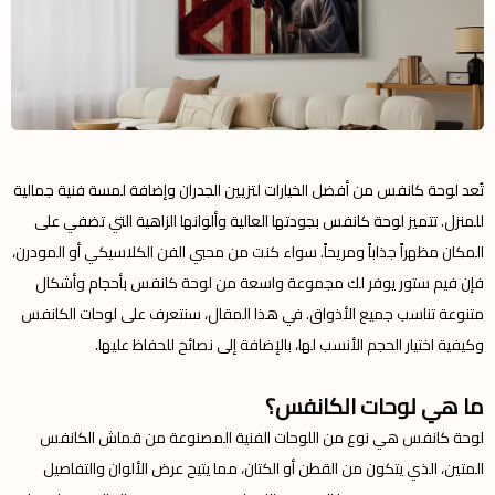
تُعد لوحة كانفس من أفضل الخيارات لتزيين الجدران وإضافة لمسة فنية جمالية
للمنزل. تتميز لوحة كانفس بجودتها العالية وألوانها الزاهية التي تضفي على
المكان مظهراً جذاباً ومريحاً. سواء كنت من محبي الفن الكلاسيكي أو المودرن،
فإن فيم ستور يوفر لك مجموعة واسعة من لوحة كانفس بأحجام وأشكال
متنوعة تناسب جميع الأذواق. في هذا المقال، سنتعرف على لوحات الكانفس
وكيفية اختيار الحجم الأنسب لها، بالإضافة إلى نصائح للحفاظ عليها.
ما هي لوحات الكانفس؟
لوحة كانفس هي نوع من اللوحات الفنية المصنوعة من قماش الكانفس
المتين، الذي يتكون من القطن أو الكتان، مما يتيح عرض الألوان والتفاصيل