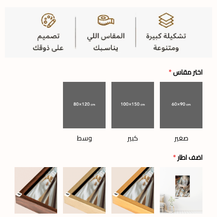
اختر مقاس
*
صغير
كبير
وسط
اضف اطار
*