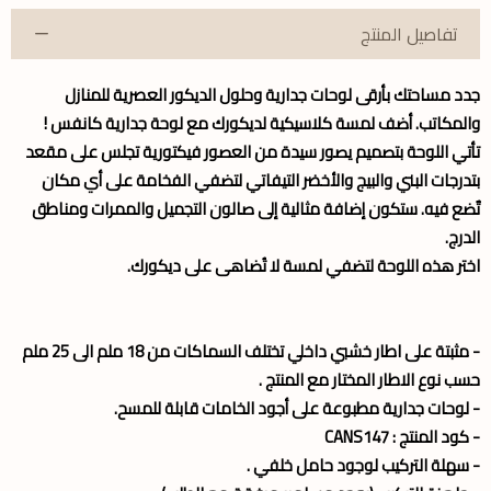
تفاصيل المنتج
جدد مساحتك بأرقى
لوحات جدارية
وحلول الديكور العصرية للمنازل
والمكاتب. أضف لمسة كلاسيكية لديكورك مع لوحة جدارية كانفس !
تأتي اللوحة بتصميم يصور سيدة من العصور فيكتورية تجلس على مقعد
بتدرجات البني والبيج والأخضر التيفاتي لتضفي الفخامة على أي مكان
تٌضع فيه. ستكون إضافة مثالية إلى صالون التجميل والممرات ومناطق
الدرج.
اختر هذه اللوحة لتضفي لمسة لا تُضاهى على ديكورك.
- مثبتة على اطار خشبي داخلي تختلف السماكات من 18 ملم الى 25 ملم
حسب نوع الاطار المختار مع المنتج .
- لوحات جدارية مطبوعة على أجود الخامات قابلة للمسح.
- كود المنتج : CANS147
- سهلة التركيب لوجود حامل خلفي .