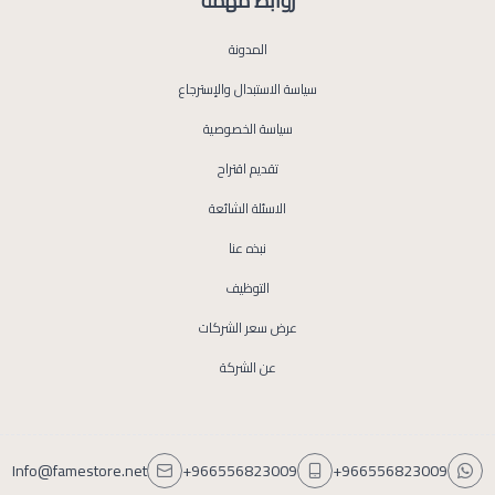
روابط مهمة
المدونة
سياسة الاستبدال والإسترجاع
سياسة الخصوصية
تقديم اقتراح
الاسئلة الشائعة
نبذه عنا
التوظيف
عرض سعر الشركات
عن الشركة
Info@famestore.net
+966556823009
+966556823009