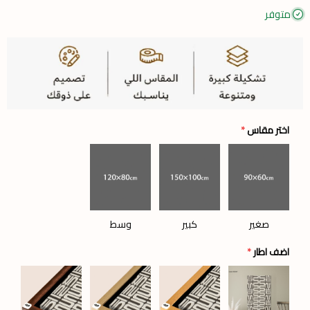
متوفر
اختر مقاس
*
صغير
كبير
وسط
اضف اطار
*