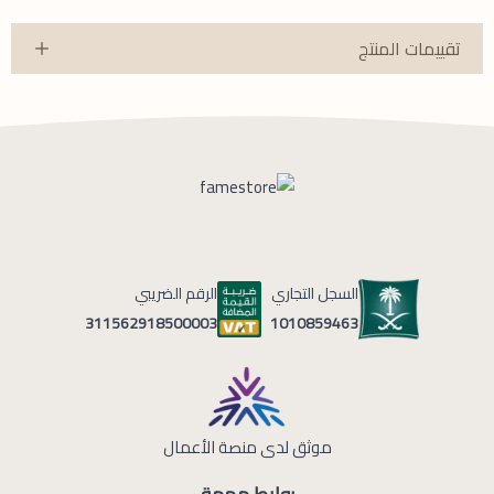
تقييمات المنتج
السجل التجاري
الرقم الضريبي
1010859463
311562918500003
موثق لدى منصة الأعمال