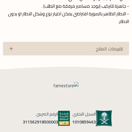
- جاهزة للتركيب (يوجد مسامير مرفقة مع الطلب) .
- الاطار الظاهر بالصورة افتراضي يمكن اختيار نوع وشكل الاطار او بدون
الاطار.
تقييمات المنتج
السجل التجاري
الرقم الضريبي
1010859463
311562918500003