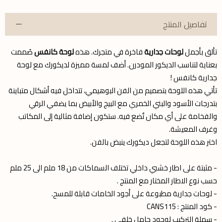
تفاصيل المنتج
تألق بأجمل
لوحات جدارية
فاخرة في متجرك. هذه
لوحة كانفس
صُممت
بعناية لتناسب الديكور المودرن. أضف لمسة مميزة لديكورك مع لوحة
جدارية كانفس !
تأتي هذه اللوحة بتصميم من الفن البوهيمي، تتداخل فيه أشكال متباينة
بتدرجات الأسود والبني الخمري مع البيج والأبيض بما يضفي الرقي
والفخامة على أي مكان تٌضع فيه. ستكون إضافة مثالية إلى المكاتب
وغرف المعيشة.
اختر هذه اللوحة لتجعل ديكورك ينبض بالفن.
- مثبتة على اطار خشبي داخلي تختلف السماكات من 18 ملم الى 25 ملم
حسب نوع الاطار المختار مع المنتج .
- لوحات جدارية مطبوعة على أجود الخامات قابلة للمسح.
- كود المنتج : CANS115
- سهلة التركيب لوجود حامل خلفي .