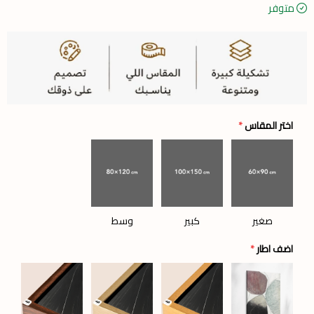
متوفر
اختر المقاس
*
صغير
كبير
وسط
اضف اطار
*