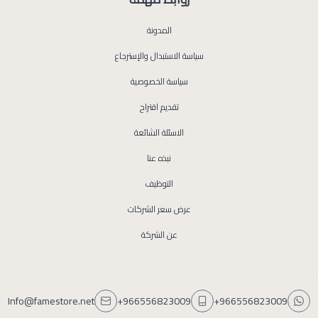
المدونة
سياسة الاستبدال والإسترجاع
سياسة الخصوصية
تقديم اقتراح
الاسئلة الشائعة
نبذه عنا
التوظيف
عرض سعر الشركات
عن الشركة
Info@famestore.net
+966556823009
+966556823009