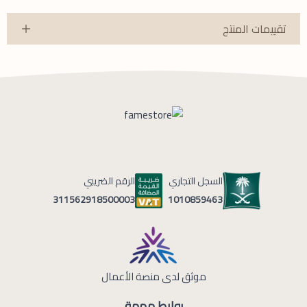
تقييمات المنتج
السجل التجاري
الرقم الضريبي
1010859463
311562918500003
موثق لدى منصة الأعمال
روابط مهمة