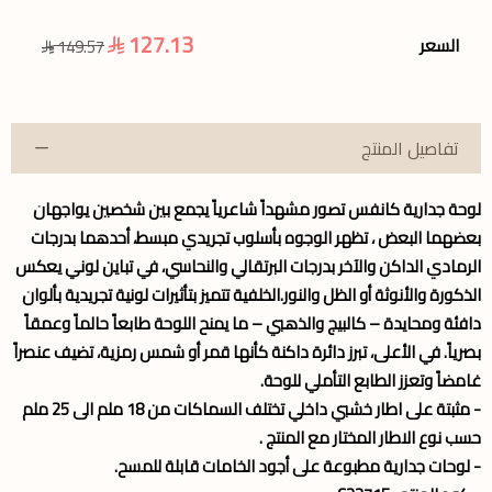
127.13
السعر
149.57
تفاصيل المنتج
لوحة جدارية كانفس تصور مشهداً شاعرياً يجمع بين شخصين يواجهان
بعضهما البعض ، تظهر الوجوه بأسلوب تجريدي مبسط، أحدهما بدرجات
الرمادي الداكن والآخر بدرجات البرتقالي والنحاسي، في تباين لوني يعكس
الذكورة والأنوثة أو الظل والنور.الخلفية تتميز بتأثيرات لونية تجريدية بألوان
دافئة ومحايدة – كالبيج والذهبي – ما يمنح اللوحة طابعاً حالماً وعمقاً
بصرياً. في الأعلى، تبرز دائرة داكنة كأنها قمر أو شمس رمزية، تضيف عنصراً
غامضاً وتعزز الطابع التأملي للوحة.
- مثبتة على اطار خشبي داخلي تختلف السماكات من 18 ملم الى 25 ملم
حسب نوع الاطار المختار مع المنتج .
- لوحات جدارية مطبوعة على أجود الخامات قابلة للمسح.