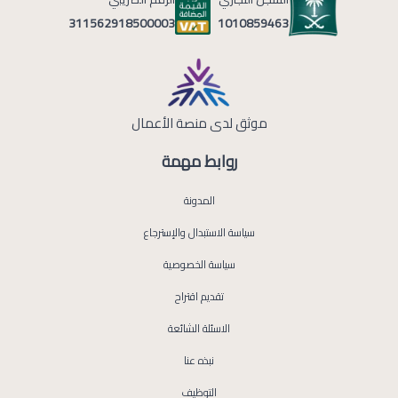
1010859463
311562918500003
موثق لدى منصة الأعمال
روابط مهمة
المدونة
سياسة الاستبدال والإسترجاع
سياسة الخصوصية
تقديم اقتراح
الاسئلة الشائعة
نبذه عنا
التوظيف