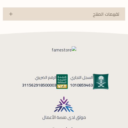
تقييمات المنتج
السجل التجاري
الرقم الضريبي
1010859463
311562918500003
موثق لدى منصة الأعمال