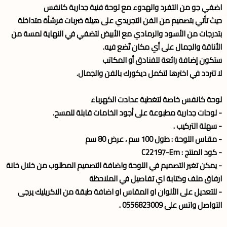
اضفي جو من التفرد والهدوء مع لوحة فنية جدارية كانفس
حيث تأتي بتصميم من الفن التجريدي على هيئة ضربات فرشأة متداخلة
بتدرجات من الأسود والرمادي مع الأبيض لتضفي في النهاية لمسة من
الأناقة والجمال على أي مكان تٌضع فيه.
ستكون إضافة رائعة للفنادق أو المكاتب
لا تتردد في اخترها لتكمل ديكورك بالفن والجمال.
لوحة كانفس خاصة لتغطية عدادت الكهرباء
- لوحات جدارية مطبوعة على أجود الخامات قابلة للمسح.
- سهلة التركيب .
- مقاس اللوحة : طول 100 سم ، عرض 80 سم
- كود المنتج : C22197-Em
- يمكن تغير التصميم في اللوحة واضافة التصميم المطلوب من خلال خانة
ارفاق ملف وكتابة اي تفاصيل في الملاحظة
- للتعديل على الألوان او المقاس او اضافة طبقة من الاكريليك يرجى
التواصل واتس على 0556823009 .