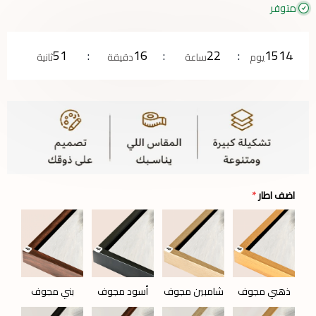
متوفر
51
16
22
1514
يوم
ساعة
دقيقة
ثانية
اضف اطار
*
ذهبي مجوف
شامبين مجوف
أسود مجوف
بني مجوف