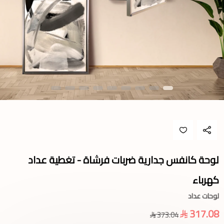
لوحة كانفس جدارية ضربات فرشاة - تغطية عداد
كهرباء
لوحات عداد
317.08
373.04