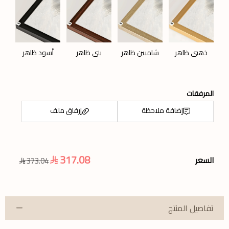
ذهبي ظاهر
شامبين ظاهر
بني ظاهر
أسود ظاهر
المرفقات
إضافة ملاحظة
إرفاق ملف
317.08
السعر
373.04
اسحب و افلت الملف هنا
استعراض
تفاصيل المنتج