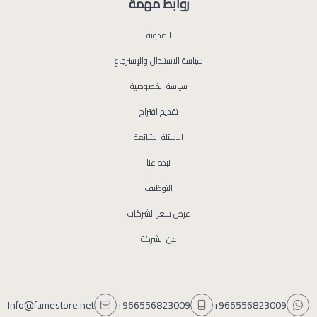
روابط مهمة
المدونة
سياسة الاستبدال والإسترجاع
سياسة الخصوصية
تقديم اقتراح
الاسئلة الشائعة
نبذه عنا
التوظيف
عرض سعر الشركات
عن الشركة
Info@famestore.net
+966556823009
+966556823009