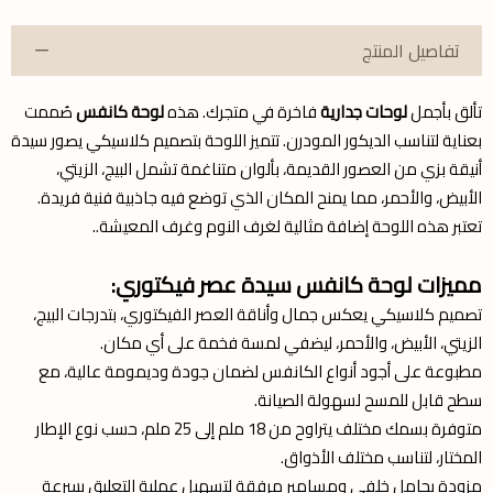
تفاصيل المنتج
تألق بأجمل
لوحات جدارية
فاخرة في متجرك. هذه
لوحة كانفس
صُممت
بعناية لتناسب الديكور المودرن. تتميز اللوحة بتصميم كلاسيكي يصور سيدة
أنيقة بزي من العصور القديمة، بألوان متناغمة تشمل البيج، الزيتي،
الأبيض، والأحمر، مما يمنح المكان الذي توضع فيه جاذبية فنية فريدة.
تعتبر هذه اللوحة إضافة مثالية لغرف النوم وغرف المعيشة..
مميزات لوحة كانفس سيدة عصر فيكتوري:
تصميم كلاسيكي يعكس جمال وأناقة العصر الفيكتوري، بتدرجات البيج،
الزيتي، الأبيض، والأحمر، ليضفي لمسة فخمة على أي مكان.
مطبوعة على أجود أنواع الكانفس لضمان جودة وديمومة عالية، مع
سطح قابل للمسح لسهولة الصيانة.
متوفرة بسمك مختلف يتراوح من 18 ملم إلى 25 ملم، حسب نوع الإطار
المختار، لتناسب مختلف الأذواق.
مزودة بحامل خلفي ومسامير مرفقة لتسهيل عملية التعليق بسرعة