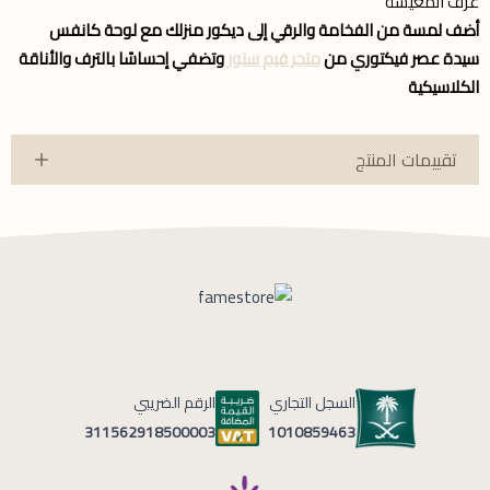
غرف المعيشة
أضف لمسة من الفخامة والرقي إلى ديكور منزلك مع لوحة كانفس
سيدة عصر فيكتوري من
متجر فيم ستور
وتضفي إحساسًا بالترف والأناقة
الكلاسيكية
تقييمات المنتج
السجل التجاري
الرقم الضريبي
1010859463
311562918500003