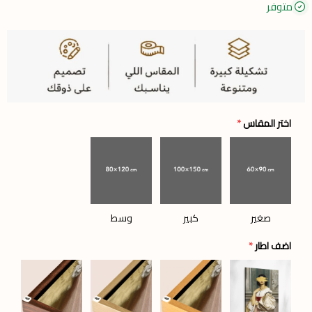
متوفر
اختر المقاس
*
صغير
كبير
وسط
اضف اطار
*