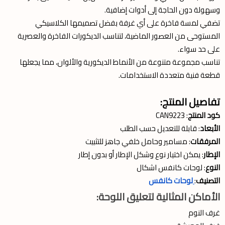
وسهولة دون الحاجة إلى أدوات إضافية.
تضفي لمسة فاخرة على أي غرفة بفضل تصميمها الكلاسيكي
المستوحى من العصور الماضية، لتناسب الديكورات الفاخرة والعصرية
على حد سواء.
تناسب مجموعة متنوعة من الأنماط الديكورية والألوان، مما يجعلها
قطعة فنية متعددة الاستخدامات.
تفاصيل المنتج:
كود المنتج
: CAN9223
الأبعاد
: قابلة للتعديل حسب الطلب
المرفقات
: مسامير وحامل خلفي جاهز للتثبيت
الإطار
: يمكن اختيار نوع وشكل الإطار أو بدون إطار
النوع
: لوحات كانفس اشكال
التصنيف
:
لوحات كانفس
الأماكن المثالية لتعليق اللوحة:
غرف النوم