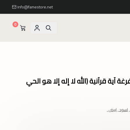
Info@famestore.net
0
ة آية قرآنية (الله لا إله إلا هو الحي
اسود ,
ابيض ,