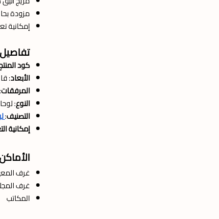
مزيج أنيق 
مزودة بحام
إمكانية تع
تفاصيل ا
كود المنتج
الأبعاد
: قا
المرفقات
:
النوع
: لوحا
التصنيف
:
لو
إمكانية ال
الأماكن 
غرف المع
غرف المج
المكاتب