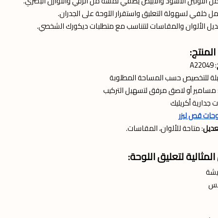
من اللونين الأسود والأبيض يضفي لمسة من الرقي والتوازن البصري.
ل خلفي لسهولة التعليق واستقرار اللوحة على الجدران.
ديل الألوان والمقاسات لتتناسب مع متطلبات ديكورك الشخصي.
لمنتج:
: A22049
بلة للتخصيص حسب المساحة المطلوبة
 مسامير أو لاصق مرفق لتسهيل التركيب
ت جدارية أكريليك
حات قص ليزر
تعديل
: متاحة للألوان، المقاسات.
المثالية لتعليق اللوحة:
يشة
لس