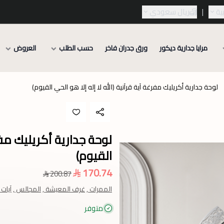
ية
|
ريال سعودي
مرايا جدارية ديكور
ورق جدران فاخر
حسب الطلب
العروض
لوحة جدارية أكريليك مفرغة آية قرآنية (الله لا إله إلا هو الحي القيوم)
لوحة جدارية أكريليك مفرغ
القيوم)
170.74
200.87
الممرات ,
غرف المعيشة ,
المجالس ,
آيات ,
متوفر