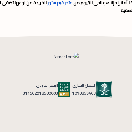
الله لا إله إلا هو الحي القيوم من
متجر فيم ستور
الفريدة من نوعها تضفي لمسة
تصميم
السجل التجاري
الرقم الضريبي
1010859463
311562918500003