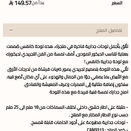
149.57
يبدأ من
السعر
تفاصيل المنتج
تألق بأجمل
لوحات جدارية
فاخرة في متجرك. هذه
لوحة كانفس
صُممت
بعناية لتناسب الديكور المودرن. أضف لمسة من الفن التجريدي لديكورك
مع لوحة جدارية كانفس !
تأتي هذه اللوحة بتصميم تجريدي يصور ضربات فرشاة من تدرجات الأزرق
مع الأبيض بما يضفي جوًا من الجمال والهدوء على أي مكان تٌضع فيه.
ستكون إضافة مثالية إلى الممرات وغرف المعيشة والفنادق.
امنح جدارك لمسة فنية فريدة مع هذه اللوحة
- مثبتة على اطار خشبي داخلي تختلف السماكات من 18 ملم الى 25 ملم
حسب نوع الاطار المختار مع المنتج .
- لوحات جدارية مطبوعة على أجود الخامات قابلة للمسح.
- كود المنتج : CAN9313