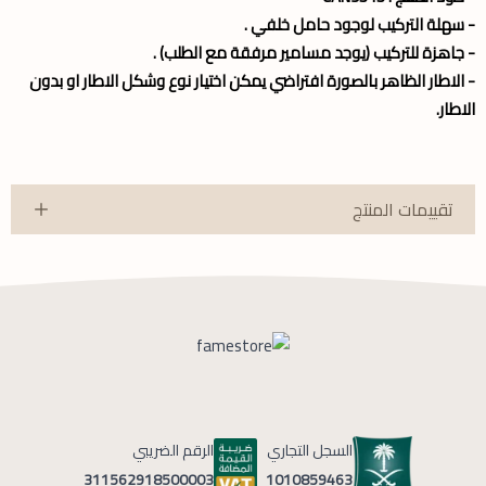
- سهلة التركيب لوجود حامل خلفي .
- جاهزة للتركيب (يوجد مسامير مرفقة مع الطلب) .
- الاطار الظاهر بالصورة افتراضي يمكن اختيار نوع وشكل الاطار او بدون
الاطار.
تقييمات المنتج
السجل التجاري
الرقم الضريبي
1010859463
311562918500003