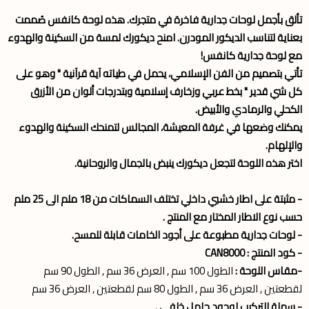
تألق بأجمل
لوحات جدارية
فاخرة في متجرك. هذه
لوحة كانفس
صُممت
بعناية لتناسب الديكور المودرن. امنح ديكورك لمسة من السكينة والهدوء
مع لوحة جدارية كانفس!
تأتي بتصميم من الفن الإسلامي، يحمل في طياته آية قرآنية " وهو على
كل شي قدير " بخط عربي وزخارف إسلامية وبتدرجات ألوان من الأزرق
الكحلي والرمادي والأبيض.
يمكنك وضعها في غرفة المعيشة، المجالس لتمنحك السكينة والهدوء
والإلهام.
اختر هذه اللوحة لتجعل ديكورك ينبض بالجمال والروحانية.
- مثبتة على اطار خشبي داخلي تختلف السماكات من 18 ملم الى 25 ملم
حسب نوع الاطار المختار مع المنتج .
- لوحات جدارية مطبوعة على أجود الخامات قابلة للمسح.
- كود المنتج : CAN8000
-مقاس اللوحة :
الطول 100 سم , العرض 36 سم , الطول 90 سم
لقطعتين , العرض 36 سم , الطول 80 سم لقطعتين , العرض 36 سم
- سهلة التركيب لوجود حامل خلفي .