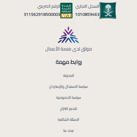
السجل التجاري
الرقم الضريبي
1010859463
311562918500003
موثق لدى منصة الأعمال
روابط مهمة
المدونة
سياسة الاستبدال والإسترجاع
سياسة الخصوصية
تقديم اقتراح
الاسئلة الشائعة
نبذه عنا