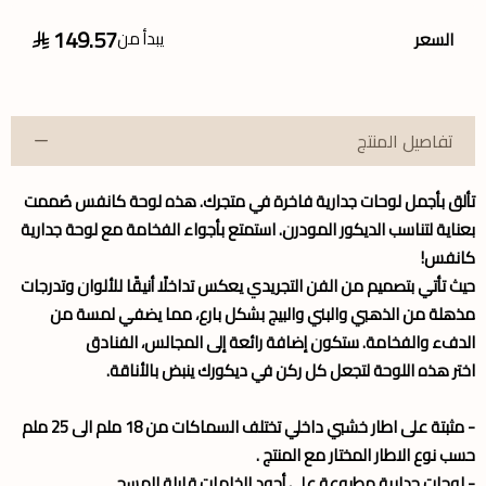
149.57
يبدأ من
السعر
تفاصيل المنتج
تألق بأجمل
لوحات جدارية
فاخرة في متجرك. هذه
لوحة كانفس
صُممت
بعناية لتناسب الديكور المودرن. استمتع بأجواء الفخامة مع لوحة جدارية
كانفس!
حيث تأتي بتصميم من الفن التجريدي يعكس تداخلًا أنيقًا للألوان وتدرجات
مذهلة من الذهبي والبني والبيج بشكل بارع، مما يضفي لمسة من
الدفء والفخامة. ستكون إضافة رائعة إلى المجالس، الفنادق
اختر هذه اللوحة لتجعل كل ركن في ديكورك ينبض بالأناقة.
- مثبتة على اطار خشبي داخلي تختلف السماكات من 18 ملم الى 25 ملم
حسب نوع الاطار المختار مع المنتج .
- لوحات جدارية مطبوعة على أجود الخامات قابلة للمسح.