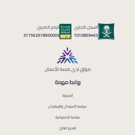
السجل التجاري
الرقم الضريبي
1010859463
311562918500003
موثق لدى منصة الأعمال
روابط مهمة
المدونة
سياسة الاستبدال والإسترجاع
سياسة الخصوصية
تقديم اقتراح