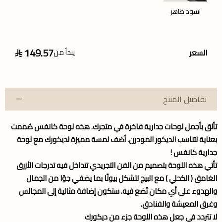
اسود ظاهر
149.57
يبدأ من
السعر
تفاصيل المنتج
تألق بأجمل
لوحات جدارية
فاخرة في متجرك. هذه
لوحة كانفس
صُممت
بعناية لتناسب الديكور المودرن. أضف لمسة مميزة لديكورك مع لوحة
جدارية كانفس !
تأتي هذه اللوحة بتصميم من الفن التجريدي تتداخل فيه تدرجات الأزرق
الغامق ( الكحلي ) مع البيج لتشكل بيوتًا بما يضفي جوًا من الجمال
والهدوء على أي مكان تٌضع فيه. ستكون إضافة مثالية إلى المجالس
وغرق المعيشة والفنادق.
لا تتردد في جعل هذه اللوحة جزء من ديكورك