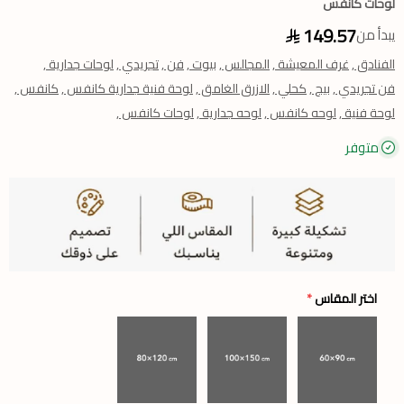
لوحات كانفس
149.57
يبدأ من
الفنادق ,
غرف المعيشة ,
المجالس ,
بيوت ,
فن ,
تجريدي ,
لوحات جدارية ,
فن تجريدي ,
بيج ,
كحلي ,
الازرق الغامق ,
لوحة فنية جدارية كانفس ,
كانفس ,
لوحة فنية ,
لوحه كانفس ,
لوحه جدارية ,
لوحات كانفس ,
متوفر
اختر المقاس
*