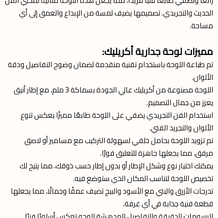
رائعًا وتضفي طابعًا فنيًا فريدًا، مما يجعل هذه اللوحة مثالية لمحبي الفن
الحديث والتجريدي. تصميمها يضيف لمسة من الإبداع والعمق إلى أي
مساحة.
مميزات لوحة جدارية أكريليك:
تم طباعة اللوحة باستخدام تقنية متقدمة لضمان وضوح التفاصيل ودقة
الألوان.
اللوحة مصنوعة من أكريليك عالي الجودة بسماكة 3 ملم، مع إطار أنيق
يعزز من جمال التصميم.
استخدام الفن التجريدي يضفي على اللوحة طابعًا مميزًا يعكس تنوع
الألوان والتجريد الفني.
تم تزويد اللوحة بحامل خلفي لسهولة التركيب مع مسامير أو لاصق
مرفق، مما يجعلها جاهزة للتعليق فورًا.
يمكنك اختيار نوع وشكل الإطار أو بدون إطار حسب ذوقك، مما يتيح لك
تخصيص اللوحة لتناسب المكان الذي ستوضع فيه.
تدرجات الأزرق والبني مع الأسود والبيج تضيف عمقًا وجمالًا، مما يجعلها
قطعة فنية جذابة في أي غرفة.
الرسومات الدقيقة والتفاصيل المدهشة للوجه تعكس أسلوبًا فنيًا