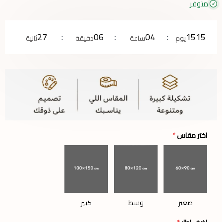
متوفر
26
06
04
1515
يوم
ساعة
دقيقة
ثانية
اختر مقاس
*
صغير
وسط
كبير