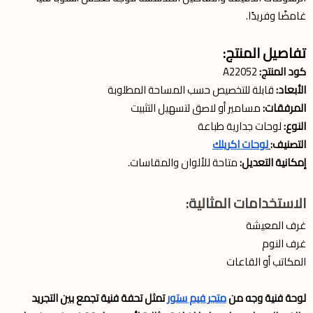
غامضًا وفريدًا.
تفاصيل المنتج:
كود المنتج:
A22052
الأبعاد:
قابلة للتخصيص حسب المساحة المطلوبة
المرفقات:
مسامير أو لاصق لتسهيل التثبيت
النوع:
لوحات جدارية طباعة
التصنيف:
لوحات اكريلك
إمكانية التعديل:
متاحة للألوان والمقاسات.
الاستخدامات المثالية:
غرف المعيشة
غرف النوم
المكاتب أو القاعات
لوحة فنية وجه من
متجر فيم ستور
تمثل تحفة فنية تجمع بين التجريد