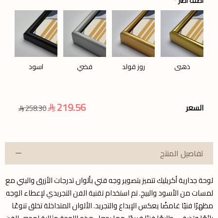
اضف اطار
*
ذهبي
روز قولد
فضي
اسود
219.56
السعر
258.30
تفاصيل المنتج
لوحة جدارية أكريليك تتميز بتصوير وجه فني بألوان تدرجات الأزرق والبني مع
لمسات من الأسود والبيج. تم استخدام تقنية الفن التجريدي لإعطاء الوجه
مظهرًا فنيًا غامضًا يعكس الإبداع والتجريد. الألوان المتداخلة تخلق تنوعًا