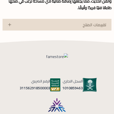
والفن الحديث، مما يجعلها إضافة مثالية لأي مساحة ترغب في منحها
طابعًا فنيًا فريدًا وأنيقًا.
تقييمات المنتج
السجل التجاري
الرقم الضريبي
1010859463
311562918500003